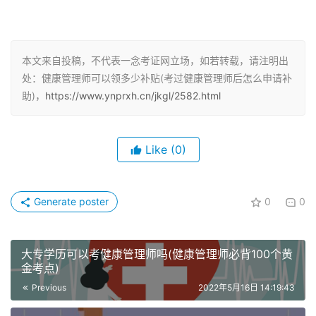
本文来自投稿，不代表一念考证网立场，如若转载，请注明出
处：健康管理师可以领多少补贴(考过健康管理师后怎么申请补
助)，
https://www.ynprxh.cn/jkgl/2582.html
健康管理师补贴能领多少钱
Like
(0)
补贴标准应根据取得职业资格证书或职业技能等级证书有所
区别。
Generate poster
0
0
职工取得初级（五级）职业资格证书或职业技能等级证书
的，补贴标准一般不超过1000元；
大专学历可以考健康管理师吗(健康管理师必背100个黄
金考点)
职工取得中级（四级）职业资格证书或职业技能等级证书
Previous
2022年5月16日 14:19:43
的，补贴标准一般不超过1500元；