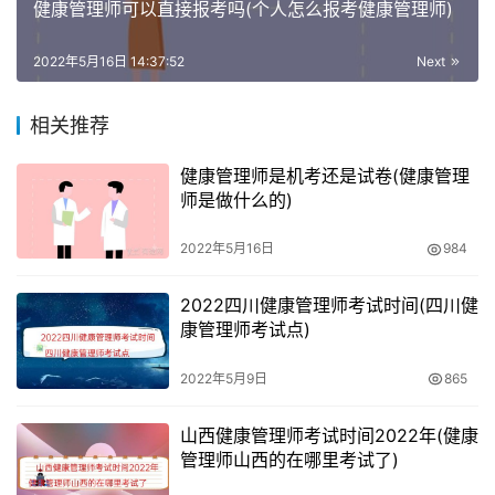
健康管理师可以直接报考吗(个人怎么报考健康管理师)
职工取得高级（三级）职业资格证书或职业技能等级证书
的，补贴标准一般不超过2000元。
2022年5月16日 14:37:52
Next
技能提升补贴的标准由省级人力资源社会保障部门、财政部
相关推荐
门根据本地失业保险基金运行情况、职业技能培训、鉴定收
健康管理师是机考还是试卷(健康管理
费标准等因素综合确定，并适时调整。
师是做什么的)
健康管理师证书补贴怎么领
2022年5月16日
984
2022四川健康管理师考试时间(四川健
需要成绩合格者到社保所在地人社局服务大厅综合业务办理
康管理师考试点)
窗口办理。
2022年5月9日
865
申请人通过互联网或街道（乡镇）社保所提交申请，申请信
息合格的，进入审核环节；申请不合格的，短信告知。
山西健康管理师考试时间2022年(健康
管理师山西的在哪里考试了)
市人力社保局通过审批系统对申请人执业资格证书或职业技