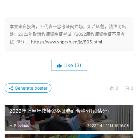
②第二个推迟了2022年上半年教师资格证地区是内蒙古自
冶区
本文来自投稿，不代表一念考证网立场，如若转载，请注明出
处：2022年取消教师资格证考试（2022届教师资格证不用考
③第三个推迟了2022年上半年教师资格证笔试的地区是吉
试了吗），
https://www.ynprxh.cn/jz/805.html
林市
④第四个推迟了2022年上半年教师资格证地区是山东青岛
Like
(3)
市。第五个推迟了上半年教师资格证笔试是山东威海市。
⑥第六个推迟了2022年教师资格证笔试地区是江苏连云港
Generate poster
0
0
市。
⑦第七个推迟了2022年上半年教师资格证笔试的地区广东
2022年上半年教师资格证卷面合格分(预估分)
东莞市。
Previous
2022年4月11日 16:16:08
以上七个地区推迟了上半年教师资格证笔试报名了，推迟了
2022年上半年教师资格证笔试地区的小伙伴们，希望你们