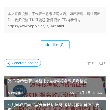
考教师资格证的时间一般分上半年和下半年以及笔试和面
试。
本文来自投稿，不代表一念考证网立场，如若转载，请注明出
处：教师资格证认证流程(教师资格证取得步骤)，
https://www.ynprxh.cn/jz/942.html
教师资格证是怎么考的
一、教师资格笔试
Like
(0)
大部分省份一年2次考试，上半年安排在3月份，下半年安
排在11月份。笔试科目卷面分为150分，按标准转换为120
Generate poster
0
0
分制的70分为通过。
二、教师资格面试
怎样报考教师资格证书(该如何报名教师资格证)
笔试考试科目全部及格通过之后，即可报名面试。大部分省
Previous
2022年4月18日 18:12:32
份一年2次面试考试，上半年安排在5月份，下半年安排在
次年1月份。
幼儿园教资面试需要普通话证吗(考幼儿教师普通话要
求)