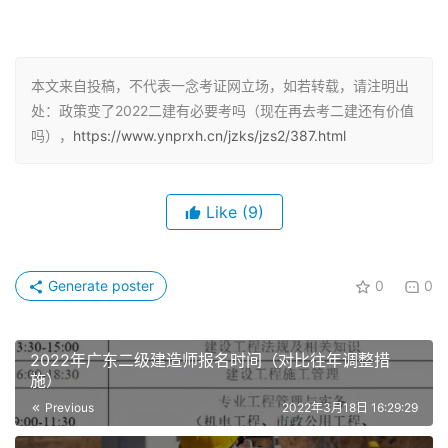
车，一建养房”的时代已经一去不返。
资质改革前二建证书收益
本文来自投稿，不代表一念考证网立场，如若转载，请注明出
处：政策变了2022二建有必要考吗（现在再去考二建还有价值
2. 2020年3月1日起，《房屋建筑和市政基础设施项目工程
吗），
https://www.ynprxh.cn/jzks/jzs2/387.html
总承包管理办法》正式施行，工程总承包项目经理依法承担
质量终身责任。建造师项目的风险也随之增大，一旦所负责
项目在工程设计使用年限内出现事故，就要承担相应责任。
Like
(9)
3.全国二建注册人数截止2020年底已超200万，资质改革
后建造师需求量大幅下降，导致目前闲置的二建证书泛滥，
Generate poster
0
0
就差被拿去垫桌脚了。
继续报考2022年二建考试是更多人的选择，他们认为：
2022年广东二级建造师报名时间（对比往年调整措
施）
1.资质改革带来的影响是暂时的，一旦新标准实施，相关业
Previous
2022年3月18日 16:29:29
务办理系统重新开放，需求随时会迎来爆发期。