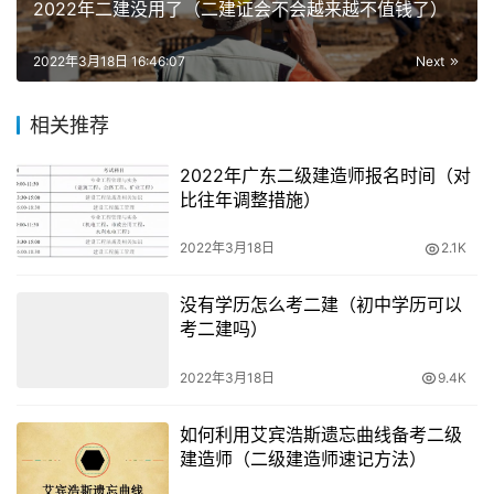
2022年二建没用了（二建证会不会越来越不值钱了）
2.目前二建证书收益骤减，很多非行业从业人员放弃了原有
的报考计划。今年报考人数预计有一定程度下降，这或许正
2022年3月18日 16:46:07
Next
是一次突破分数线拿证的良机。不管未来趋势如何，拥有了
才有底气谈选择。
相关推荐
3. 除福建省接受外省二级建造师注册，江浙沪三地二级建
2022年广东二级建造师报名时间（对
比往年调整措施）
造师自2020年起可以跨省注册执业。不难预见，未来将会
有更多地区实行二建跨省地区注册。这也意味着持证的行业
2022年3月18日
2.1K
从业者将会有更广阔的的职业发展空间。
没有学历怎么考二建（初中学历可以
退出者与坚守者各执一词，2022年二级建造师考试报名在
考二建吗）
即，你打算加入哪一方？
2022年3月18日
9.4K
如何利用艾宾浩斯遗忘曲线备考二级
建造师（二级建造师速记方法）