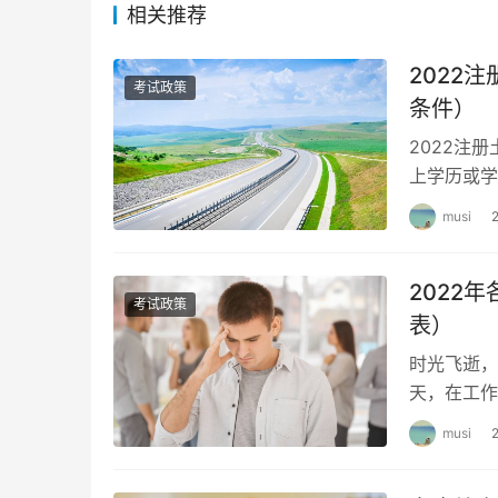
相关推荐
2022
考试政策
条件）
2022注
上学历或学
满1年、取
musi
2022
考试政策
表）
时光飞逝，
天，在工作
通道，这里
musi