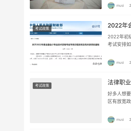
musi
2022
考试政策
2022年初
考试安排如
30-17：3
musi
法律职业
考试政策
好多人想要
区有放宽政
涞水县、阜
musi