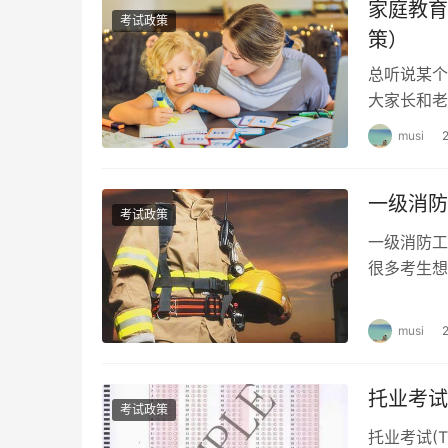
家庭教育
考试政策
策）
总听说某个
大家长和老
有了热度的
musi
一级消防
考试政策
一级消防工
很多考生想
条件和相关
musi
托业考试
考试政策
托业考试(