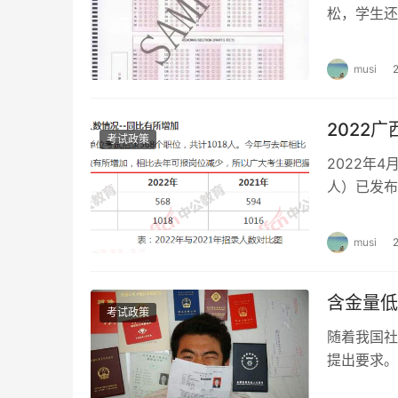
松，学生还
有“商业托
musi
2022
考试政策
2022年4
人）已发布，
人才网…
musi
含金量低
考试政策
随着我国社
提出要求。
外，为了提