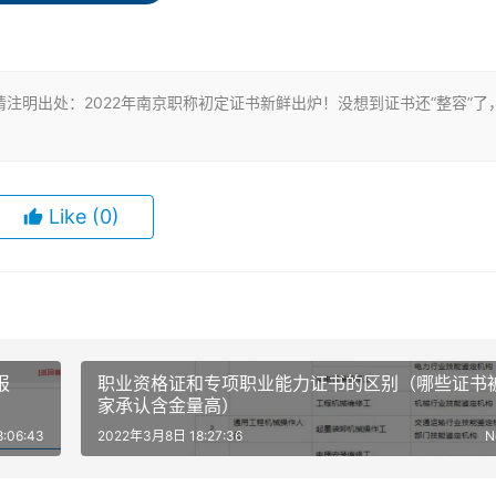
板统一成了省级模板。但仍是由地区评委会进行审核，加盖的章还
有变化的
注明出处：2022年南京职称初定证书新鲜出炉！没想到证书还“整容”了
统一成这样还不好说，但南京市的评审也迁到了江苏人社网办大厅
Like
(0)
这速度是真的快啊。所以满足初定条件的朋友还不抓紧？
报
职业资格证和专项职业能力证书的区别（哪些证书
家承认含金量高）
:06:43
2022年3月8日 18:27:36
N