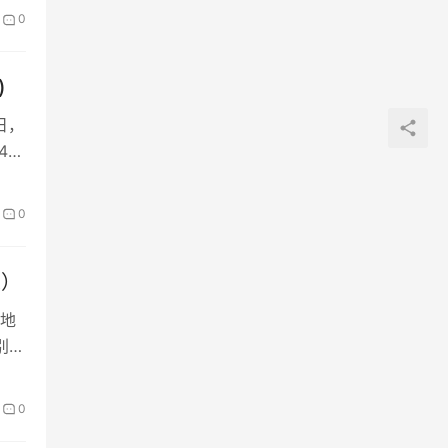
0
)
日，
4：
0
总）
地
别为
0