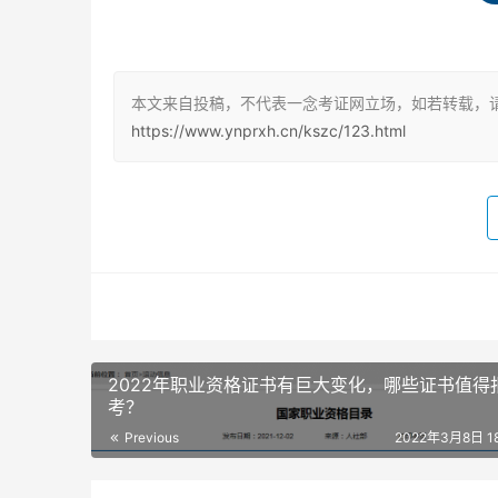
1. 初定证书模板发生了修改，从原来的地区模
以往还是一样的，所以证书所具有的效力也是没
本文来自投稿，不代表一念考证网立场，如若转载，请
2. 最新的证书增加了工作单位，评审是否也会
https://www.ynprxh.cn/kszc/123.html
有可能评审证书也会有变化
图片来源：南京市人社局
最后，看一眼证书取得的时间，小编不禁感慨，
2022年职业资格证书有巨大变化，哪些证书值得
考？
Previous
2022年3月8日 18