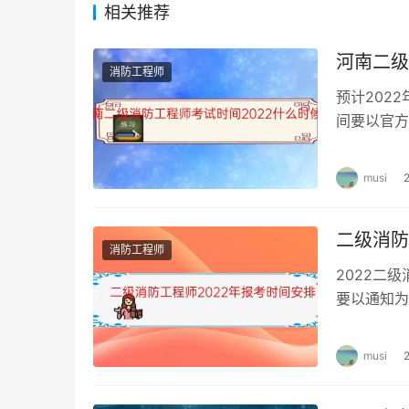
相关推荐
集体申报：考生在培训学校报名后再由培训学校
河南二级
直接申报：符合直接申报条件的考生按要求到鉴
消防工程师
预计202
3、资格审查：鉴定站对考生报名材料进行资格
间要以官方
条件 1、
4、考务费缴纳：资格审查合格的考生应根据当
musi
二级消防
消防工程师
2022二
要以通知为
程师的报考
musi