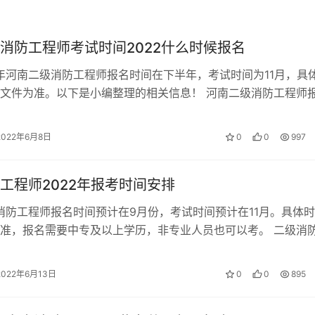
统一到鉴定站申报鉴定；
消防工程师考试时间2022什么时候报名
定站直接申报鉴定。
2年河南二级消防工程师报名时间在下半年，考试时间为11月，具
审查。
文件为准。以下是小编整理的相关信息！ 河南二级消防工程师
取得消防工程专业中专学历，…
地的缴费方式缴纳相应报名费。
2022年6月8日
0
0
997
工程师2022年报考时间安排
级消防工程师报名时间预计在9月份，考试时间预计在11月。具体
准，报名需要中专及以上学历，非专业人员也可以考。 二级消
条件 （一）取得消防工程专…
2022年6月13日
0
0
895