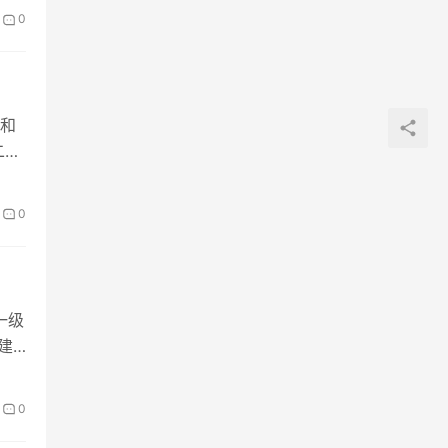
0
和
二级
0
一级
建
0