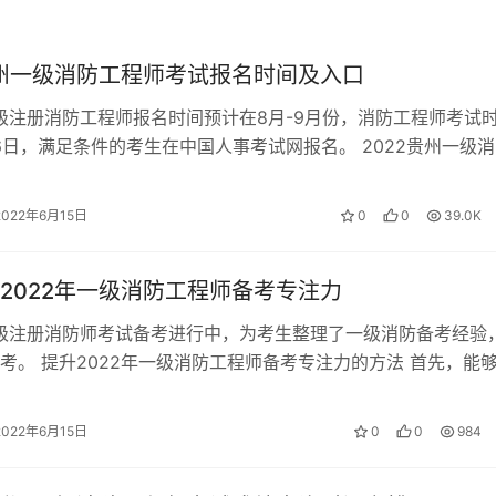
员，必须在连续3个考试年度内通过应试科目；参加2个科目考
试年度内通过应试科目，方可取得资格证书。
贵州一级消防工程师考试报名时间及入口
考试时长
：
一级注册消防工程师报名时间预计在8月-9月份，消防工程师考试
、6日，满足条件的考生在中国人事考试网报名。 2022贵州一级
型
考试时长
满分
报名入口 《进入》 …
2022年6月15日
0
0
39.0K
0道、多选题20道
150分钟
120分
0道、多选题20道
150分钟
120分
2022年一级消防工程师备考专注力
180分钟
120分
一级注册消防师考试备考进行中，为考生整理了一级消防备考经验
考。 提升2022年一级消防工程师备考专注力的方法 首先，能
程师考试中笑傲考场的学霸…
2022年6月15日
0
0
984