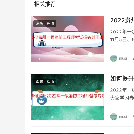
相关推荐
参加全部3个科目考试（级别为考全科）的应试人
（级别为免一科）的应试人员必须在连续2个考
2022
消防工程师
2022年一级消防工程师考试各科目题型题量及
2022年
11月5日
考试科目
试题题
工程师考试
musi
消防安全技术实务
单选题8
消防安全技术综合能力
单选题8
如何提升
消防工程师
消防安全案例分析
6道大题
2022年
大家学习参
一级消防工
musi