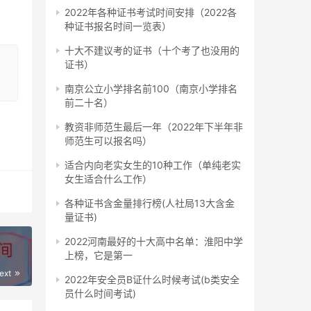
2022年各种证书考试时间安排（2022各
种证书报名时间一览表）
或者
十大不建议考的证书（十个考了也没用的
证书）
南京公立小学排名前100（南京小学排名
关专
前二十名）
教资非师范生最后一年（2022年下半年非
师范生可以报名吗）
者学
适合内向老实女生的10种工作（单纯老实
女生适合什么工作）
各种证书含金量排行榜(人社局13大含金
量证书)
2022河南最好的十大高中名单：淮阳中学
上榜，它是第一
防安
ext
2022年安全员B证什么时候考试(b类安全
员什么时间考试)