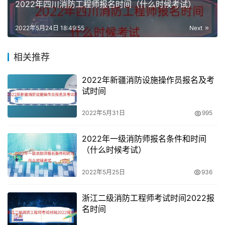
2022年四川消防工程师报名时间（什么时候考试）
毕业证书的在校应届毕业生）；或取得经评估论证、以中级
技能为培养目标的中等及以上职业学校本专业或相关专业毕
2022年5月24日 18:49:55
Next
业证书（含尚未取得毕业证书的在校应届毕业生）。
相关推荐
安徽消防设施操作员怎么报名
2022年新疆消防设施操作员报名及考
可以通过当地鉴定站授权的培训机构报名；也自己在网上报
试时间
名，凡符合相关申报条件的个人可直接报名，经鉴定站审核
通过后，可参加鉴定考试。
2022年5月31日
995
除全国公告规定的身份证、学历证、工作证明外，另需提供
2022年一级消防师报名条件和时间
鉴定考试承诺书等，考生需在2022年1月16日20：00前完
（什么时候考试）
善考生报名资料并提交。
2022年5月25日
936
消防行业职业技能鉴定考试初级收费为190元/人（理论30
浙江二级消防工程师考试时间2022报
元，实操160元）；中级为250元（理论30元，实操220
名时间
元）；高级为320元（理论30元、实操290元）；补考收费