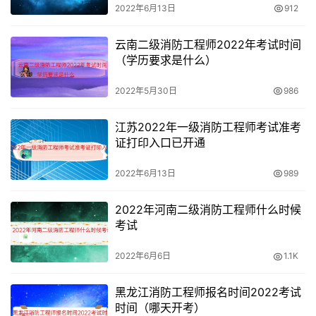
参保证明页或养老保险查询单。
2022年6月13日
912
2、
网上报名只有部分地区开通，考生可在规定期限内登录
云南二级消防工程师2022年考试时间
报名系统填写相关信息报名； 现场报名分为集体申报和直
（学历要求是什么）
接申报。
2022年5月30日
986
（1）集体申报：考生在培训学校报名后再由培训学校统一
江苏2022年一级消防工程师考试准考
到鉴定站申报鉴定；
证打印入口已开通
（2）直接申报：符合直接申报条件的考生按要求到鉴定站
2022年6月13日
989
直接申报鉴定。
2022年河南二级消防工程师什么时候
3、
鉴定站对考生报名材料进行资格审查。
考试
4、
资格审查合格的考生应根据当地的缴费方式缴纳相应报
2022年6月6日
1.1K
名费：
黑龙江消防工程师报名时间2022考试
初级115元/人次，理论20元/人次，技能95元/人次；
时间（哪天开考）