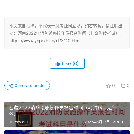
和计算能力，空间感、形体知觉、色觉、视觉、嗅觉、听觉
正常，四肢健全，手指、手臂灵活，动作协调。
（三）初级消防设施操作员（具备以下条件之一者）：
本文来自投稿，不代表一念考证网立场，如若转载，请注明出
处：河南2022年消防设施操作员报名时间（什么时候考试），
1、累计从事本职业或相关职业工作1年（含）以上。
https://www.ynprxh.cn/xf/3110.html
2、本职业或相关职业学徒期满。
Like
(0)
（四）中级消防设施操作员（具备以下条件之一者）：
1、取得本职业或相关职业五级/初级工职业资格证书（技能
Generate poster
0
0
等级证书）后，累计从事本职业或相关职业工作4年（含）
以上。
西藏2022消防设施操作员报名时间（考试科目是什
么）
2、累计从事本职业或相关职业工作6年（含）以上。
Previous
2022年5月25日 12:30:11
3、取得技工学校本专业或相关专业毕业证书（含尚未取得