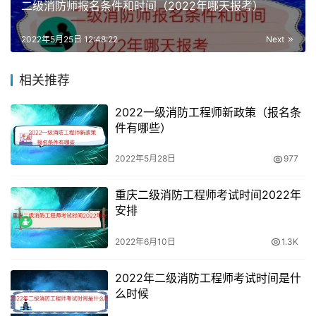
二级消防师报名条件和时间（2022年哪天报考）
毕业证书的在校应届毕业生）；或取得经评估论证、以中级
技能为培养目标的中等及以上职业学校本专业或相关专业毕
2022年5月25日 12:48:22
Next
业证书（含尚未取得毕业证书的在校应届毕业生）。
相关推荐
河南消防设施操作员报名流程
2022一级消防工程师新政策（报名条
1、
考生并填写相关表格，准备报名所需材料。
件有哪些）
除全国公告规定的身份证、学历证、工作证明外，另需提供
2022年5月28日
977
鉴定考试承诺书：
重庆二级消防工程师考试时间2022年
报考四级/中级工人员还需提供本职业，或相关职业五级/初
安排
级工职业资格证书扫描件加累计从事本职业或相关职业4年
2022年6月10日
1.3K
（含）以上的社保证明扫描件；
2022年二级消防工程师考试时间是什
未取得相应资格证的需提供累计从事本职业，或相关职业6
么时候
年（含）以上的社保证明扫描件，社保证明为社会保险个人