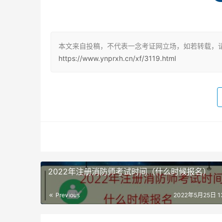
中级消防员报考条件是需要符合年龄、学历、获
名，也可以在培训学校填写材料报名。
本文来自投稿，不代表一念考证网立场，如若转载，请
https://www.ynprxh.cn/xf/3119.html
中级消防证的价值高吗
中级消防证的价值是很高的，证书实行终身制，
从事消防设施维检测服务的消防技术服务机构和
中级消防证，没有证书是不能上岗的。
主要工作方向为：消防安全管理、消防安全管理
与检查和处置火灾与故障报警等工作。
2022年注册消防师考试时间（什么时候报名）
Previous
2022年5月25日 13