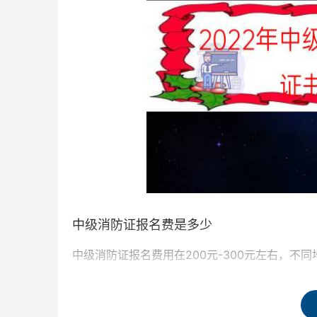
中级消防证报名费是多少
中级消防证报名费用在200元-300元左右，
以某机构为例，中级消防证鉴定费按每人每次295
次240.00元，考务费每人每次15.00元。