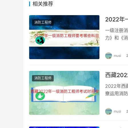
相关推荐
2022
消防工程师
一级注册消
力》和《消
理。参加全
musi
西藏20
消防工程师
2022年
察运用消防
业设计规范
musi