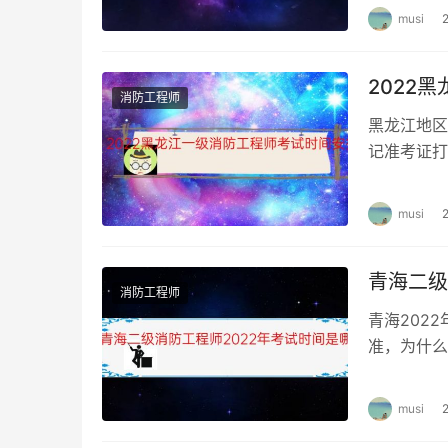
musi
2022
消防工程师
黑龙江地区
记准考证打
江一级消防
musi
青海二级
消防工程师
青海202
准，为什么
5日。 青海
musi