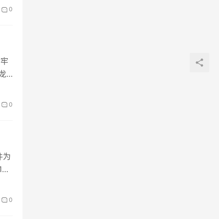
0
要牢
龙
0
件为
1月
0