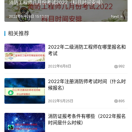
消防工程师几月份考试2022（科目时间安排）
（五）取得消防工程专业博士学历或者学位，从事消防安全
技术工作满1年；或者取得消防工程相关专业博士学历或者
2022年5月26日 15:13:01
Next
学位，从事消防安全技术工作满2年。
相关推荐
（六）取得其他专业相应学历或者学位的人员，其工作年限
和从事消防安全技术工作年限均相应增加1年。
2022年二级消防工程师在哪里报名和
考试
2022年宁夏消防工程师哪天考试
2022年6月6日
992
全国一级消防工程师考试定于11月5日、11月6日举行。具体
科目考试安排如下：
2022年注册消防师考试时间（什么时
候报名）
11月5日
2022年5月25日
895
上午9:00—11:30 消防安全技术实务（客观题）
消防证报考条件有哪些（2022年报名
时间是什么时候）
下午14:00—16:30 消防安全技术综合能力（客观题）