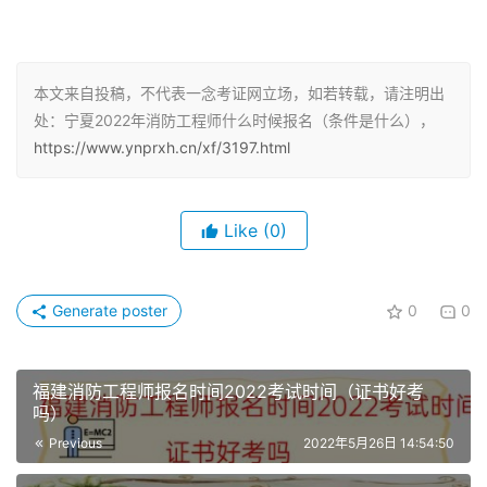
5年。
（二）取得消防工程专业大学本科学历或者学位，工作满4
本文来自投稿，不代表一念考证网立场，如若转载，请注明出
年，其中从事消防安全技术工作满3年；或者取得消防工程
处：宁夏2022年消防工程师什么时候报名（条件是什么），
相关专业大学本科学历，工作满5年，其中从事消防安全技
https://www.ynprxh.cn/xf/3197.html
术工作满4年。
（三）取得含消防工程专业在内的双学士学位或者研究生班
Like
(0)
毕业，工作满3年，其中从事消防安全技术工作满2年；或
者取得消防工程相关专业在内的双学士学位或者研究生班毕
业，工作满4年，其中从事消防安全技术工作满3年。
Generate poster
0
0
（四）取得消防工程专业硕士学历或者学位，工作满2年，
其中从事消防安全技术工作满1年；或者取得消防工程相关
福建消防工程师报名时间2022考试时间（证书好考
吗）
专业硕士学历或者学位，工作满3年，其中从事消防安全技
Previous
2022年5月26日 14:54:50
术工作满2年。