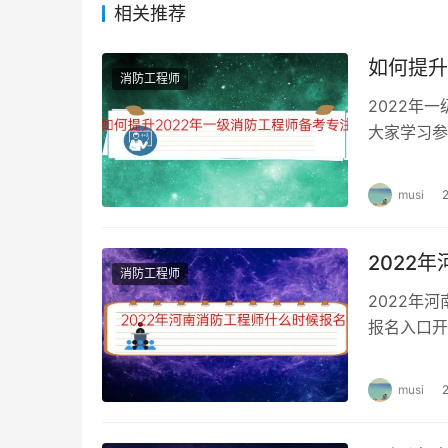
更多，就业范围更广。
相关推荐
申请技能提升补贴
如何提升
消防工程师
2022年
企业员工获得了初级、中级、高级不同等级的职
大家学习参
贴。
一级消防工
musi
2022
消防工程师
2022年
报名入口开
级消防工程
musi