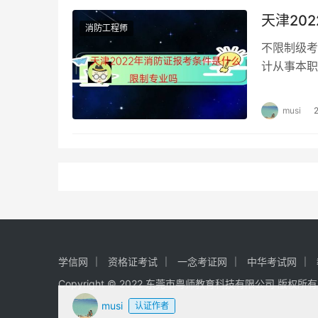
天津20
消防工程师
不限制级考
计从事本职
即可报考初
musi
学信网
资格证考试
一念考证网
中华考试网
Copyright © 2022 东莞市粤师教育科技有限公司 版权所
musi
认证作者