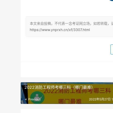
2、通过当地鉴定站承认的培训机构，由机构进
报名我们就不细讲了，如果对自己有信心，不嫌
需材料发生了改变，报名流程变得更加复杂。
本文来自投稿，不代表一念考证网立场，如若转载，请
https://www.ynprxh.cn/xf/3307.html
所以建议大家还是找培训机构统一报名。值得一
考试的时间是非常充足的。
中级消防员证书的作用
持证上岗
建筑物、构筑物的消防安全的管理、消防安全检
并有资格证书。
2022消防工程师考哪三科（哪门最难）
更多的职业方向
Previous
2022年5月27日 14
在消防安全检查、消防控制室监控、消防设备操