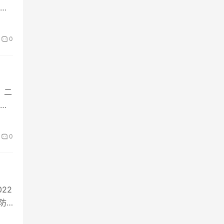
网
0
，二
考
0
22
防