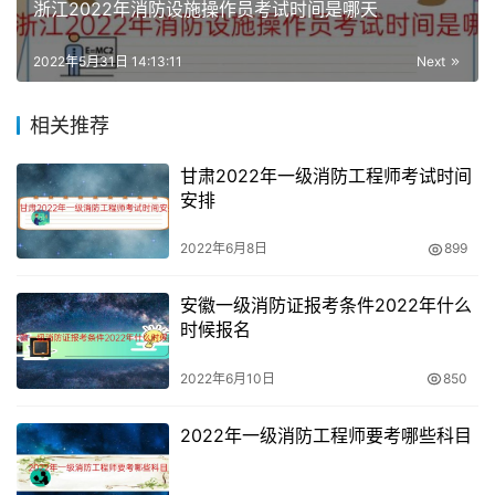
浙江2022年消防设施操作员考试时间是哪天
技能为培养目标的中等及以上职业学校本专业或相关专业毕
业证书（含尚未取得毕业证书的在校应届毕业生）。
2022年5月31日 14:13:11
Next
消防证需要在哪报名
相关推荐
重庆消防证首次报名和补考报名方式：登录全国消防行业职
甘肃2022年一级消防工程师考试时间
业技能鉴定一体化业务系统网站进行报名（网站“考试服务”
安排
一栏提供考生报名指南视频），并实时关注网站提示完成报
2022年6月8日
899
名及预选流程，报名成功的考生登陆报名网站自行打印准考
证。
安徽一级消防证报考条件2022年什么
时候报名
消防设施操作员考2门科目：
理论知识和技能操作
。
2022年6月10日
850
1、理论知识：包括消防工作概述、电气消防基础知识、消
防水力学基础知识、相关法律法规、职业道德等基本内容。
2022年一级消防工程师要考哪些科目
2、技能操作：包括消防控制室监控、建筑消防设施操作与