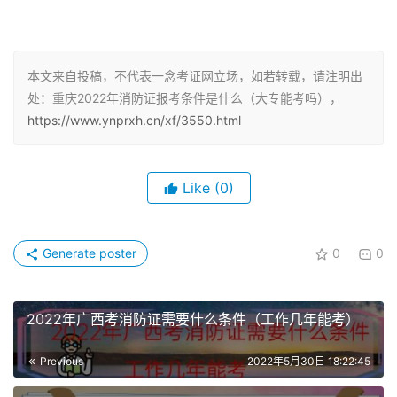
初级消防设施操作员（具备以下条件之一者）
1、累计从事本职业或相关职业工作1年（含）以上。
本文来自投稿，不代表一念考证网立场，如若转载，请注明出
处：重庆2022年消防证报考条件是什么（大专能考吗），
2、本职业或相关职业学徒期满。
https://www.ynprxh.cn/xf/3550.html
中级消防设施操作员（具备以下条件之一者）
Like
(0)
1、已取得初级消防设施操作员职业资格证书，取得本职业
或相关职业五级/初级工职业资格证书（技能等级证书）
后，累计从事本职业或相关职业工作4年（含）以上。
Generate poster
0
0
2、未取得初级消防设施操作员职业资格证书，累计从事本
2022年广西考消防证需要什么条件（工作几年能考）
职业或相关职业工作6年（含）以上。
3、取得技工学校本专业或相关专业毕业证书（含尚未取得
Previous
2022年5月30日 18:22:45
毕业证书的在校应届毕业生）；或取得经评估论证、以中级