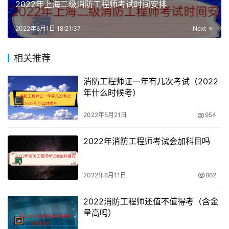
2022年上海二级消防工程师考试时间安排
户以及各种福利政策，如天津在“海河英才”行动计划上，持
有注册消防工程师证书就可以直接落户，而在北京也有加分
2022年6月1日 18:21:37
Next
政策，在广州和珠海等城市更有住房补贴奖励等政策。
相关推荐
3、市场缺口大
消防工程师证一年有几次考试（2022
根据国家公安部消防局介绍，未来的几年内，我国将大量需
年什么时候考）
要一级消防工程师人才，总数接近50万左右，但是目前我
2022年5月21日
954
国在职的一消人才是远远不够的，在各行各业凡是具有消防
责任的单位，都需要配备相应数量的消防工程师人才才能取
2022年消防工程师考试会加科目吗
得相应资质，需求量巨大。
2022年6月11日
862
2022消防工程师还值不值得考（含金
量高吗）