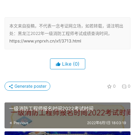
3个科目考试（级别为考全科）的应试人员须在连续3个考
试年度内通过全部应试科目；符合免试报考条件参加2个科
目考试（级别为免一科）的应试人员须在连续2个考试年度
本文来自投稿，不代表一念考证网立场，如若转载，请注明出
内通过应试科目，方可取得一级注册消防工程师资格证书。
处：黑龙江2022年一级消防工程师考试成绩查询时间，
https://www.ynprxh.cn/xf/3713.html
考一级消防工程师有什么好处
1、应国家政策要求
Like
(0)
今年5月，应急管理部救援局副局长罗永强表“对于大老机
构，还要积极聘用注册消防工程师，组建专业的管理团队实
Generate poster
0
0
施规范的管理，同时要建立健全微型消防站，常态开展内部
的防火检查，巡察和消防宣传，及时消除火灾隐患，扑救初
期火灾”。
一级消防工程师报名时间2022考试时间
2、积分落户大城市
Previous
2022年6月1日 18:03:19
很多城市对于注册消防工程师等高端人才，都开放了积分落