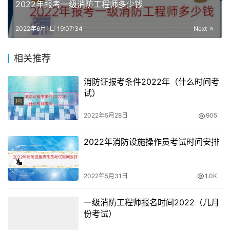
2022年报考一级消防工程师多少钱
简单来说就是因为一级注册消防工程师的数量不够，无法满
足现阶段的消防执法检查的需求，而二级注册消防工程师可
2022年6月1日 19:07:34
Next
以有效的补充市场的空缺。
相关推荐
由此看来，开展二级消防工程师考试就是为了满足一级消防
消防证报考条件2022年（什么时间考
工程师的空缺，所以刚开考的几年难度肯定不会设置得很
试）
高，大家可以抓住这个好时期。
2022年5月28日
905
另外要提醒大家的是，二级消防工程师虽说开考是板上钉钉
的事，但很有可能也如同二级造价工程师一样，不会在全国
2022年消防设施操作员考试时间安排
范围内举行，而是在一些地区陆续开展。所以如果大家所在
的地区确定会举办二级消防工程师考试，建议大家一定要报
2022年5月31日
1.0K
名参加，这对考生们而言是个机会。
一级消防工程师报名时间2022（几月
份考试）