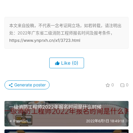
（二）取得消防工程专业大学专科学历，从事消防安全技术
工作满2年；或者取得消防工程相关专业大学专科学历，从
本文来自投稿，不代表一念考证网立场，如若转载，请注明出
事消防安全技术工作满3年。
处：2022年广东省二级消防工程师报名时间及报考条件，
https://www.ynprxh.cn/xf/3723.html
（三）取得消防工程专业大学本科学历或者学位，从事消防
安全技术工作满1年；或者取得消防工程相关专业大学本科
学历或者学位，从事消防安全技术工作满2年。
Like
(0)
（四）取得其他专业相应学历或者学位的人员，其从事消防
安全技术工作年限相应增加1年。
Generate poster
0
0
二级消防工程师有必要考吗
一级消防工程师2022年报名时间是什么时候
一级注册消防工程师开考已经五年了，在整个政策不断完善
的大背景下，为什么突然开放了二级注册消防工程师的考试
Previous
2022年6月1日 18:49:18
通知？