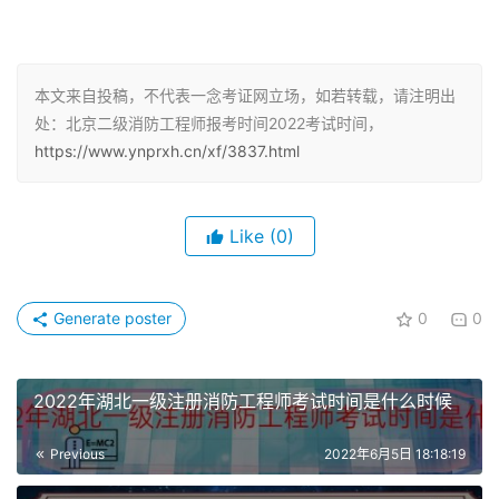
业资格考试：
1、取得消防工程专业中专学历，从事消防安全技术工作满3
本文来自投稿，不代表一念考证网立场，如若转载，请注明出
年;或者取得消防工程相关专业中专学历，从事消防安全技
处：北京二级消防工程师报考时间2022考试时间，
术工作满4年。
https://www.ynprxh.cn/xf/3837.html
2、取得消防工程专业大学专科学历，从事消防安全技术工
作满2年;或者取得消防工程相关专业大学专科学历，从事消
Like
(0)
防安全技术工作满3年。
3、取得消防工程专业大学本科学历或者学位，从事消防安
Generate poster
0
0
全技术工作满1年;或者取得消防工程相关专业大学本科学历
或者学位，从事消防安全技术工作满2年。
2022年湖北一级注册消防工程师考试时间是什么时候
4、取得其他专业相应学历或者学位的人员，其从事消防安
全技术工作年限相应增加1年。
Previous
2022年6月5日 18:18:19