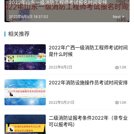
2022年山东一级消防工程师考试报名时间安排
北京二级消防工程师报考流程
1、网上填报信息：
2022年6月5日 18:37:02
Next
二级消防工程师网上报名，考生须在规定时间内登录报名网
相关推荐
站进行注册、填报信息、上传照片。
2022年广西一级消防工程师考试时间
是什么时候
二级消防工程师报名入口各省不统一，按照执业资格考试惯
例，二级消防工程师报名入口应为各地人事考试中心网站或
2022年6月2日
1.0K
中国人事考试网，部分省份可能会要求现场报名，具体二级
消防工程师报名入口请以官方开始公告为准。
2022年消防设施操作员考试时间安排
2、现场资格审核：
2022年5月31日
1.0K
二级消防工程师现场审核时，考生需按规定时间携带相关证
件(身份证、学历证、学历认证报告、工作证明等)到指定地
二级消防证报考条件2022年（非专业
可以报考吗）
点现场审核。