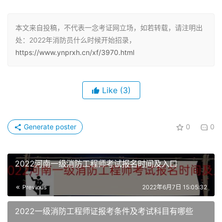
1、政治条件：遵守宪法和法律，拥护中国共产党的基本路
线，作风正派，品行良好，能吃苦耐劳，无违法违纪记录，
本文来自投稿，不代表一念考证网立场，如若转载，请注明出
工作中服从命令，听从指挥。
处：2022年消防员什么时候开始招录，
https://www.ynprxh.cn/xf/3970.html
2、年龄条件:18周岁以上，30周岁以下。
3、身体条件:1.65米以上，身体健康，五官端正，举止大
Like
(3)
方，谈吐清晰，无口吃、重听、色盲和其它传染性疾病，双
眼裸眼视力4.8以上或矫正视力5.0以上，无残疾，身体、心
理素质好。
Generate poster
0
0
具备以下条件之一，年龄适当放宽，但不得超过45周岁。
2022河南一级消防工程师考试报名时间及入口
1、持有机动车B2驾驶资格证，且驾龄3年以上，无重大交
通事故违法违章记录的；
Previous
2022年6月7日 15:05:32
2、具有机动车辆维修或消防器材装备维修技能；
2022一级消防工程师证报考条件及考试科目有哪些