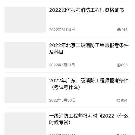
命财产安全的事件是不收任何费用的，可是在有些人眼中觉
2022如何报考消防工程师资格证书
得消防员是收钱的。当然这也不算是辛苦，最重要的是消防
员在处置灭火和救援事故的时候肯定有他们处置的方法和战
2022年6月14日
916
术应用。如果这个事故处置成功了就觉得是理所应当的，如
果不处置不成功他们就会责怪消防员。对于你消防员来说，
2022年北京二级消防工程师报考条件
他肯定希望救出每一个被困人员，让人民生命财产危害降到
及科目
最低。可是有些外行人不懂，他们用有色的眼光去批判消防
2022年5月31日
896
员，这也是很多不为人知的辛苦。
2022年广东二级消防工程师报考条件
消防员的薪资待遇
（考试考什么）
1、政府专职消防员实行等级管理，凭工作年限和考核成绩
2022年5月30日
954
授予等级，凭等级确定工资待遇。初级消防员待遇6240元
（其中工资2470元，绩效工资900元，五险一金1500元，
一级消防工程师报考时间2022（什么
伙食补助870，服装费500）。
时候考试）