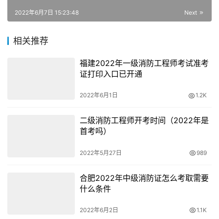
3、持有船长证，且无重大交通事故违法违章记录的；
2022年6月7日 15:23:48
Next
4、原消防部队退役士兵。
相关推荐
消防员有多辛苦
福建2022年一级消防工程师考试准考
证打印入口已开通
消防员是一个光荣而神圣的职业，可是有时候也有很多不为
2022年6月1日
1.2K
人知的辛苦。一、24小时值班。对于我们普通人来说，上
班可能分为上班和下班，但是对消防员来说他们是二十四小
二级消防工程师开考时间（2022年是
时值班备勤。因为你不知道下一刻什么时候发生火灾或者是
首考吗）
别的救援事故。当我们在和家人团聚的时候、在和子女欢笑
的时候、在深夜中中做美梦的时候。他们正在工作岗位上默
2022年5月27日
989
默地为我们守护这座城市。这样不为人知的辛苦是没有几个
合肥2022年中级消防证怎么考取需要
人知道的也没有几个人能体会到的。
什么条件
不被老百姓理解。国家消防救援队伍处置灭火和灾害性救
2022年6月2日
1.1K
援、交通事故有人被困、处置马蜂窝等一系列涉及到人民生