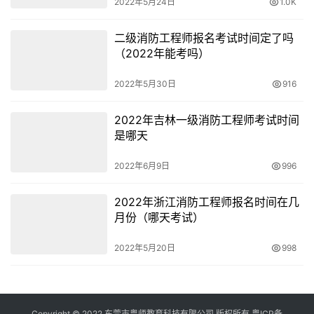
2022年5月24日
1.0K
2、试用期2个月（含一个月集训时间），试用期间月工资
1800元，表现优良可提前转正。
二级消防工程师报名考试时间定了吗
（2022年能考吗）
3、试用期后任职队长（副队长）职务工资500（400）
元，任职队长助理职务工资300元，任职班长（副班长）职
2022年5月30日
916
务工资150（100）元，任职驾驶员职务工资300元。
2022年吉林一级消防工程师考试时间
4、伙食享受与正式消防员同等的供应标准，被装按照安徽
是哪天
省消防总队专职消防员被装供应标准实施。
2022年6月9日
996
2022年浙江消防工程师报名时间在几
月份（哪天考试）
2022年5月20日
998
Copyright © 2022 东莞市粤师教育科技有限公司 版权所有
粤ICP备