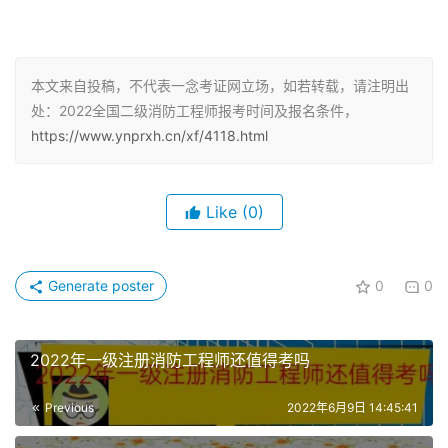
2、取得消防工程专业
大学专科
学历，从事消防安全技术工
作满2年；或者取得消防工程相关专业大学专科学历，从事
本文来自投稿，不代表一念考证网立场，如若转载，请注明出
消防安全技术工作满3年。
处：2022全国二级消防工程师报考时间及报名条件，
https://www.ynprxh.cn/xf/4118.html
3、取得消防工程专业
大学本科
学历或者学位，从事消防安
全技术工作满1年；或者取得消防工程相关专业大学本科学
历或者学位，从事消防安全技术工作满2年。
Like
(0)
4、取得
其他专业
相应学历或者学位的人员，其从事消防安
全技术工作年限相应增加1年。
Generate poster
0
0
二级消防工程师的考试内容
2022年一级注册消防工程师还值得考吗
二级消防工程师考试科目为《消防安全技术综合能力》、
《消防安全案例分析》。《消防技术综合能力》科目的考试
Previous
2022年6月9日 14:45:41
题型为客观题；《消防安全案例分析》科目考试题型为主观