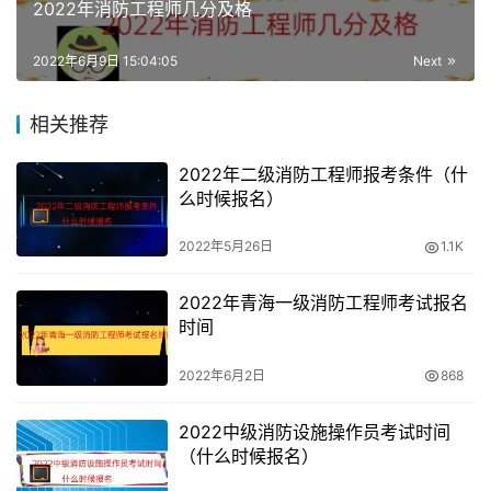
2022年消防工程师几分及格
题，主观题为综合案例分析题，二个科目试卷总分均为100
分。
2022年6月9日 15:04:05
Next
“单项选择题”要求从备选项中选择一个最符合题意的选项作
相关推荐
为答案。
2022年二级消防工程师报考条件（什
“多项选择题”的每题备选项中，有两个或两个以上符合题意
么时候报名）
的选项，错选不得分；漏选，所选的每个选题得0.5分。
2022年5月26日
1.1K
“简答题”依据问题中的设问进行简要回答。
2022年青海一级消防工程师考试报名
时间
2022年6月2日
868
2022中级消防设施操作员考试时间
（什么时候报名）