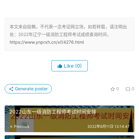
3个科目考试（级别为考全科）的应试人员须在连续3个考
试年度内通过全部应试科目；符合免试报考条件参加2个科
目考试（级别为免一科）的应试人员须在连续2个考试年度
本文来自投稿，不代表一念考证网立场，如若转载，请注明出
内通过应试科目，方可取得一级注册消防工程师资格证书。
处：2022年辽宁一级消防工程师考试成绩查询时间，
https://www.ynprxh.cn/xf/4276.html
一级注册消防工程师证书注册有期限吗
根据《注册消防工程师制度暂行规定》，一级注册消防工程
Like
(0)
师证书注册时间为自取得注册消防工程师资格证书之日起一
年内，逾期未申请初始注册的，应当参加继续教育，并在达
到继续教育的要求后方可申请初始注册。
Generate poster
0
0
申请初始注册应当提交下列材料：
2022山东一级消防工程师考试时间安排
（一）初始注册申请表；
Previous
2022年6月11日 13:14:47
（二）申请人身份证明材料、注册消防工程师资格证书等复
印件；