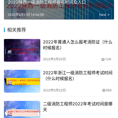
填信息的真实、准确做出诚信承诺。虚假、不实承诺考生将
2022陕西一级消防工程师报名时间及入口
纳入全国信用
2022年6月11日 14:54:58
Next
信息共享平台，实施联合惩戒。
相关推荐
3.报考人员请关注北京市人力资源和社会保障局网站人事考
试频道“政策文件”栏目，按文件规定时间及要求办理报名相
2022年普通人怎么报考消防证（什么
时候报名）
关事宜。报名时请妥善保管好本人用户名及密码，严禁代报
名。
2022年5月20日
1.0K
2022年浙江一级消防工程师考试时间
（什么时候报名）
2022年5月23日
959
二级消防工程师2022年考试时间是哪
天