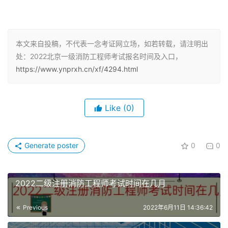
本文来自投稿，不代表一念考证网立场，如若转载，请注明出
处：2022北京一级消防工程师考试报名时间及入口，
https://www.ynprxh.cn/xf/4294.html
《进入》
Like
(0)
重要提示
1.报考人员须登录“全国专业技术人员资格考试报名服务平
Generate poster
0
0
台”，提前完成用户注册，完善学历学位信息，待系统核验
完成
2022二级注册消防工程师考试时间在几月
后方可报名。请务必及时查看核验结果。
Previous
2022年6月11日 14:36:42
2.报名实行告知承诺制，报考人员对本人符合报名条件，所