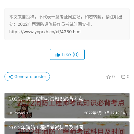
标，鉴定站采取理论知识考试和技能考核上、下午交叉的方
式组织考试。
本文来自投稿，不代表一念考证网立场，如若转载，请注明出
处：2022广西消防设施操作员考试时间安排，
1.首次报名考生：理论考试根据准考证日期为准。当理论考
https://www.ynprxh.cn/xf/4360.html
试时间为上午时，技能考核安排在当日下午14时；当理论考
试时间为下午时，技能考核安排在当日上午8时。
Like
(0)
2.单科补考考生：理论补考考生根据准考证考试日期为准；
技能补考考生具体时间以鉴定站公告通知为准。
Generate poster
0
0
2022广西消防设施操作员考试报名费用
2022消防工程师考试知识必背考点
技能鉴定费用实行网上缴费，报名审核通过后收取。
Previous
2022年6月13日 12:12:34
初级职业技能鉴定费为240元/人（含理论考试费60元、技
能考核费180元），理论补考60元/人、技能补考180元/
2022年消防工程师考试科目及时间
人；