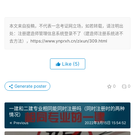
打开微信，搜索
国家政务服务平台
小程序，如下图所示，然
后点击进入小程序。
本文来自投稿，不代表一念考证网立场，如若转载，请注明出
第二步
处：注册建造师管理信息系统登录不了（建造师注册系统进不
进入小程序以后，点击右上角“
未登录
”，进入登录界面。如
去方法），
https://www.ynprxh.cn/zixun/309.html
下图所示。
Like
(5)
第三步
输入
本人姓名、身份证号
，然后点击下图“
开始验证
”图框。
Generate poster
0
0
然后会跳出人脸识别验证，自己进行人脸识别即可。
第四步
一建和二建专业相同能同时注册吗（同时注册时的两种
情况）
人脸识别成功后，进入如下图界面。此时点击左上角“
个人
Previous
2022年3月15日 15:54:52
信息
”，进入信息修改界面。