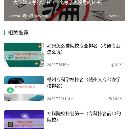
十大不建议考的证书（十个考了也没用的证书）
第五步
2022年3月15日 16:57:06
Next
进入个人信息界面以后，显示如下图所示。此时点击绑定手
机号一栏红框内“
更换
”。
相关推荐
考研怎么看院校专业排名（考研专业
第六步
怎么选）
点击更换后，显示下图。先点击“从
微信获取，完成绑定
”，
2022年8月6日
3.1K
然后再在下方红框内输入新的手机号即可完成。
赣州专科学校排名（赣州大专公办学
在重新绑定手机号以后，重置密码就简单了。
校排名）
第一步
2022年10月13日
34.1K
进入
国家政务服务平台
网页，点击红框内“
忘记密码
”。
专科院校排名第一（专科排名前10的
院校）
第二步