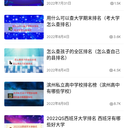
2022年7月31日
1.5K
点击忘记密码以后会进入如下图页面。然后在红框内输入相
应的姓名、身份证号、验证码，再点击下方
实名认证
。
用什么可以查大学期末排名（考大学
怎么查排名）
第三步
2022年8月4日
3.6K
点击红框内“
立即验证
”。
怎么查孩子的全区排名（怎么查自己
的县排名）
第四步
2022年8月4日
4.5K
再点击“
获取短信验证码
”，将验证码输入相应位置，再点击
“
下一步
”。
滨州私立高中学校排名榜（滨州高中
有哪些学校）
第五步
2022年8月9日
8.7K
进入如下图页面。在红框内输入新的密码点击确认重置即可
2022QS西班牙大学排名 西班牙有哪
完成密码重置。
些好大学