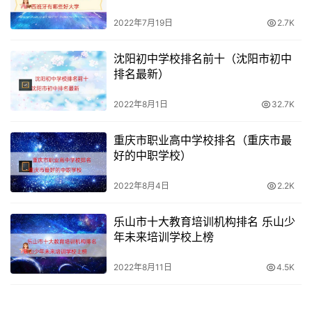
账号密码不可交于他人
2022年7月19日
2.7K
无论是一级建造师、二级建造师、一级造价工程师，还是其
沈阳初中学校排名前十（沈阳市初中
他工程类证书，你的个人登录系统密码账号，要自己保管，
排名最新）
不可交于他人，更不能交给中介，或者让中介代为注册，这
2022年8月1日
32.7K
样很容易出问题。如果你不知道自己怎么注册，可以留言询
问，我会解答。
重庆市职业高中学校排名（重庆市最
好的中职学校）
2022年8月4日
2.2K
乐山市十大教育培训机构排名 乐山少
年未来培训学校上榜
2022年8月11日
4.5K