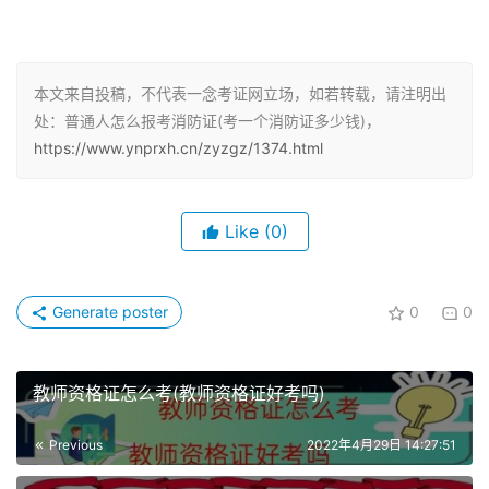
践经验。
初级消防设施操作员：
本文来自投稿，不代表一念考证网立场，如若转载，请注明出
1、累计从事本职业或相关职业工作满1年含（以上）；
处：普通人怎么报考消防证(考一个消防证多少钱)，
https://www.ynprxh.cn/zyzgz/1374.html
2、本职业或相关职业学徒期满。
中级消防设施操作员
Like
(0)
1、取得本职业或相关职业初级证书后，累计从事本职业或
相关职业工作4年（含）以上；
Generate poster
0
0
2、连续从事本职业或相关职业工作6年（含）以上；
教师资格证怎么考(教师资格证好考吗)
3、取得技工学校，本专业或相关专业毕业证（含在校毕业
生）；或中等职业学校本专业或相关专业毕业证书。
Previous
2022年4月29日 14:27:51