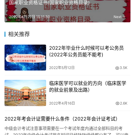
高级消防设施操作员：
国家职业资格证书(国家职业资格目录)
1、取得本或相关职业中级证书后，累计从事本职业或相关
2022年4月29日 15:11:50
Next
职业工作5年（含）以上；
相关推荐
2、取得本或相关职业中级证书，并有高级技工学校、技师
2022年毕业什么时候可以考公务员
学院毕业证书；或取得本或相关职业中级证书，并有高等职
(2022年公务员能不能考)
业学校本或相关专业毕业证；
2022年5月12日
3.5K
3、取得本或相关职业中级证书，并且具有大专及以上本或
相关专业毕业证书，累计从事本或相关职业工作2年（含）
临床医学可以就业的方向（临床医学
以上。cztczt
的就业前景及出路）
2022年4月16日
2.6K
2022年考会计证需要什么条件（2022年会计证考试）
中级会计考试注意事项需要在一个考试年度内通过全部科目的考
试，2022年中级会计考试报名时间已经陆陆续续都公布了。可以申