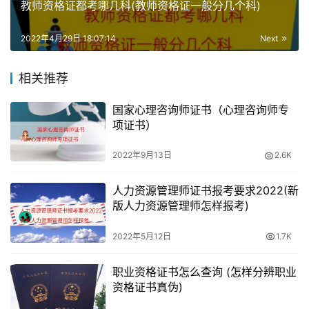
教师资格证都考哪几科(教师资格证一般分几个科)
时间充裕
2022年4月29日 18:07:14
Next
虽然大学阶段有时学业比较繁忙，但相比社畜，时间还是很
相关推荐
充裕的。
国家心理咨询师证书（心理咨询师专
教师资格考试是一个漫长的过程，即使笔试面试能一次考
项证书）
过，最快也要大半年才能拿到证书，所以有足够的时间备考
非常重要。
2022年9月13日
2.6K
02
人力资源管理师证书报考要求2022(新
版人力资源管理师怎样报考)
记忆力好
2022年5月12日
1.7K
大学阶段可以说是记忆力最旺盛的时候了，无论是自学还是
报班学习，备考效率都较高。
职业资格证书怎么查询 (怎样分辨职业
资格证书真伪)
教师资格考试有2~3个科目，知识点较多，覆盖面广，拥有