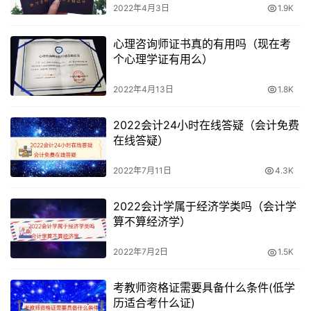
2022年4月3日
1.9K
好的记忆力尤为重要。
心理咨询师证书真的有用吗（现在考
03
个心理学证有用么）
不用办理居住证
2022年4月13日
1.8K
在校生报考教师资格考试能在学校所在地报考，只需要身份
2022会计24小时在线答疑（会计免费
证和学生证即可，比较方便。
在线答疑）
毕业后只能在户籍地和居住证所在地报考。对于刚毕业的考
2022年7月11日
4.3K
生，在当地居住不满半年，购买社保也还没满半年，不符合
办理居住证的条件，因此会比较麻烦。
2022会计学属于经济学类吗（会计学
算不算经济学）
虽然这时可以回户籍地报考，但因为工作繁忙，且距离较
2022年7月2日
1.5K
远，大部分考生会选择放弃。
考教师资格证需要具备什么条件(低学
04
历适合考什么证)