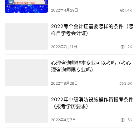
参加教师校招
2022年4月29日
1.4K
大四参加教师校园招聘是成为在编老师很好的机会。
2022考个会计证需要怎样的条件（怎
样自学考会计证）
教师校招相对教师社招竞争力没有那么大，一般只限定应届
毕业生参加。教师校招一般要求有教师资格合格证明，因此
2022年7月11日
1.2K
将来有打算从事教师的最好在大三就报考教师资格考试。
心理咨询师非本专业可以考吗（考心
来源： 中公教育
理咨询师限专业吗）
2022年9月28日
3.6K
2022年中级消防设施操作员报考条件
（报考学历要求）
2022年4月7日
1.5K