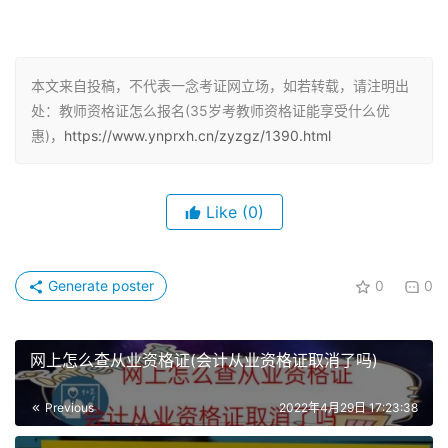
所以，想要报考教资证的小伙伴最早可以在大三的时候报名
啦~
本文来自投稿，不代表一念考证网立场，如若转载，请注明出
为啥建议30岁前拿证？
处：教师资格证怎么报名(35岁考教师资格证能享受什么优
教师编制考试是由各省自行组织，因此没有全国统一的年龄
惠)，
https://www.ynprxh.cn/zyzgz/1390.html
标准，一般是最小18岁，最大到35岁或30岁，对博士学历
会有年龄放宽，有的地方对研究生学历考生也会放宽年龄要
Like
(0)
求。
最合适的考证年龄
Generate poster
0
0
根据的经验，最好的考证年龄是在大学阶段，所以师兄师姐
苦口婆心劝你赶紧考不是没道理滴。
网上怎么查从业资格证(会计从业资格证取消了吗)
问题来了，为什么是大学阶段呢？
Previous
2022年4月29日 17:23:38
01