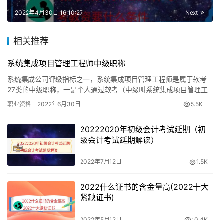
2022年4月30日 16:10:27
Next
6月CFA (二、三级)银行从业资格考试(预计)ACCA考试基
金从业资格考试
相关推荐
7月证券从业资格考试;期货从业考试CMA考试
系统集成项目管理工程师中级职称
8月CFA考试(一级)注册会计师考试CFA(二级)
系统集成公司评级指标之一，系统集成项目管理工程师是属于软考
27类的中级职称，一是个人通过软考（中级叫系统集成项目管理工
程师，软考中级的系统集成项目管理工程师，但是当你考过了并获
9月CFA考试(二级)中级会计职称考试ACCA考试(预计)期货
职业资格
2022年6月30日
5.5K
得系…
从业考试基金从业资格考试(预计）
20222020年初级会计考试延期（初
级会计考试延期解读）
10月银行从业资格考试证券从业资格考试基金从业资格考试
2022年7月12日
1.5K
11月CMA考试税务师考试经济师考试期货从业考试
2022什么证书的含金量高(2022十大
12月ACCA考试
紧缺证书)
外语类
2022年5月12日
10.4K