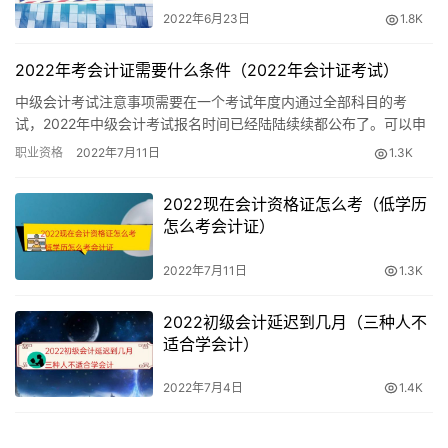
托福考试/雅思/GRE/SAT报名和考试
2022年6月23日
1.8K
每月多次(具体查询官网)
2022年考会计证需要什么条件（2022年会计证考试）
日语等级水平考试
中级会计考试注意事项需要在一个考试年度内通过全部科目的考
试，2022年中级会计考试报名时间已经陆陆续续都公布了。可以申
请参加注册会计师全国统一考试综合阶段考试：2022年中级会计
报名时间：3月底和9月底
职业资格
2022年7月11日
1.3K
师…
考试时间：7月和12月
2022现在会计资格证怎么考（低学历
怎么考会计证）
专业技能类
2022年7月11日
1.3K
计算机一、二级
2022初级会计延迟到几月（三种人不
适合学会计）
报名时间：7/12月考试时间：6/12月
2022年7月4日
1.4K
普通话证书