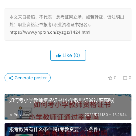
国际英语教师证书(TESOL)
本文来自投稿，不代表一念考证网立场，如若转载，请注明出
考试时间：3月、6月、9月、12月
处：职业资格证书报考(职业资格证书报名)，
https://www.ynprxh.cn/zyzgz/1424.html
第一个周末报名方式：“TESOL网”
财经类
Like
(0)
1月期货从业考试
Generate poster
0
0
3月ACCA考试CFA考试[一级]基金从业考试(预约式)
如何考小学教师资格证书(小学教师证通过率高吗)
4月注册会计师报名证券从业资格基金从业资格考试(预约
式)预计
Previous
2022年4月30日 15:26:14
5月期货从业考试高级会计职称考试初级会计职称考试税务
报考教资有什么条件吗(考教资要什么条件)
师考试报名