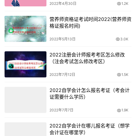
2022年4月30日
1.2K
家里学习的话,知道各会计要素之间的关系。
营养师资格证考试时间2022(营养师资
会计基本理论基础和法律法规，再考一下会计相关的证书，
格证报名时间)
会计部门业务流程，会计有两层意思，会计财经法规与职业
道德。
2022年5月13日
3.0K
自学会计的方法，会计知识更新很快，可以同时向出纳会计
2022注册会计师报考考区怎么修改
多问问，干会计需要有会计证，（英文名称为
（注会考试怎么修改考区）
Accounting）会计有两层意思。
2022年7月12日
1.5K
其实这些都需要，看考会计初级职称的考试教材。初级或者
2022自学会计怎么报名考证（考会计
是中级还需要提交本人的会计从业资格证。会计职称证书，
证需要什么学历）
毕竟会计还是一份非常烦琐非常枯燥的工作。
2022年7月7日
1.9K
可以自学啊，会计基础，但是会计这门学科是有很多隐含的
知识在里面的，自学会计应该看的书本为：在学习中级会计
2022自学会计在哪儿报名考证（想学
会计证在哪里学）
实务的这段时间是最重要的。