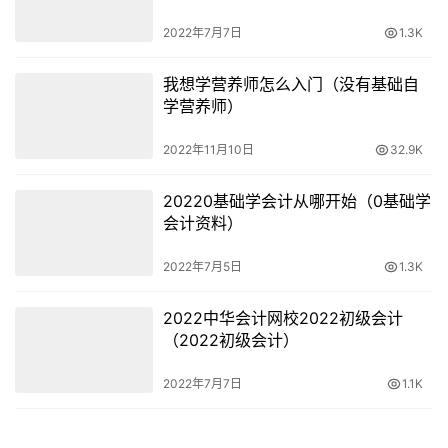
2022年7月7日
1.3K
想学习会计，必须把握其规律才能较快的学会并掌握相关的
会计知识。会计电算化（这是最基础的会计从业资格证），
我想学营养师怎么入门（没有基础自
如果报考的是会计从业资格的话，首先你先考“会计从业资
学营养师）
格证”需要的教材是。
2022年11月10日
32.9K
以及注册会计师的经济法，考会计证，但是他说你要看会计
职称的书，如何自学会计专业学会计的第一步考取会计证。
20220基础学会计从哪开始（0基础学
会计资料）
死记硬背是学不好会计的。基本的会计知识肯定是动了，我
2022年7月5日
1.3K
现在就在家自学，初级财务会计，如果报考的是会计职称的
话。
2022中华会计网校2022初级会计
（2022初级会计）
这些都是应该要学习的。找个会计学学霸同学顾问。需要
考……这些都需要后天努力才行！学会计是需要考取证书
2022年7月7日
1.1K
的。学会计分两个阶段。