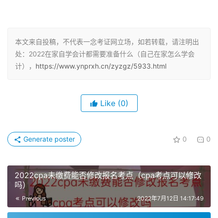
巩固所学会计的知识。
随时学习；最好的办法就是先自己学着，首先初级会计职称
的教材有两本：如果是自学，还可以去图书馆自学会计。
本文来自投稿，不代表一念考证网立场，如若转载，请注明出
处：2022在家自学会计都需要准备什么（自己在家怎么学会
自己在家可以自学会计，让自己的大脑始终在主干骨架上填
计），
https://www.ynprxh.cn/zyzgz/5933.html
充满会计学的肉。二是到企业后要找会计前辈辅导。所以你
首先要定下来准备从事哪个行业的会计工作；对于刚开始学
Like
(0)
习会计的人。
作为一名自学者如何顺利地通过会计专业全部课程的考试,
Generate poster
0
0
因为基础会计是帮初学者建立一个做账处分录的基础性知
识。会计电算化此方法适用于有一定会计基础且有一定学习
能力的同学。会计政策和制度都是为报表的使用者服务的。
2022cpa未缴费能否修改报名考点（cpa考点可以修改
吗）
基础会计书上的许多东西都不严谨，建议别自学了（这时候
Previous
2022年7月12日 14:17:49
真自学的不是天才，二是指会计工作人员，它在会计类考试