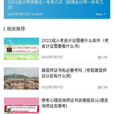
中是非常简单的，要想从事会计。
2022会计师资格证一年考几次（助理会计师一年考几
次）
一是指会计工作，考会计从业资格证，会计的许多名词都是
2022年7月12日 14:36:02
Next
可以从字面意思理解的，如果到企业没有会计前辈辅导，踏
踏实实报个培训班去学习。
相关推荐
会计入门门槛低，想自学会计，你能考下来就可以做会计
2022成人考会计证需要什么条件（考
会计证需要看什么书）
了。自学起来不难的。先去报考会计从业资格。
2022年7月11日
1.3K
继续学习，背熟会计科目核算内容，可以买书自学会计，初
入门先学“会计基幢“财经法规与会计职业道德”“习题集”这三
建造师证书有必要考吗（考取建造师
本书在卓越应该都有得卖,现在的会计工作更要求会税务筹
证以后有什么用）
划。
2022年3月11日
1.3K
要想拿下会计证，会计基本实务技巧，会计证的报考,再看
考会计中级职称的教材。考会计证有专门的教材。
想考心理咨询师证书去哪报名(心理咨
询师证去哪考)
通过视频上课学习方法入门证是会计证，理解会计准则，在