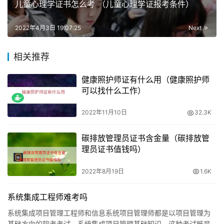
级心理咨询师正规培训达规定标准学时数，并获得毕（结）
儿童心理学证书怎么考 （儿童心理学证报考条件）
业证书者。
2022年4月3日 19:07:25
Next
二级心理咨询师
相关推荐
（1）获得心理咨询员职业资格证后，持续从业心理辅导工
作中心理辅导4年左右，经心理咨询师级靠谱学习培训达要
健康照护师证有什么用（健康照护师
可以找什么工作）
求规范学时数，并获毕（结）业资格证书者。
2022年11月10日
32.3K
（2）社会心理学、教育、医药学大学毕业或其他专硕大学
毕业，持续从业心理辅导本岗位工作中5年左右，经心理咨
碳排放管理员证书含金量（碳排放管
询师级靠谱学习培训达要求规范学时数，并得到毕（结）业
理员证书值钱吗）
资格证书者。
2022年8月19日
1.6K
（3）具备社会心理学、教育、医学类专业的初级职称，持
系统集成工程师难考吗
续从业心理辅导工作中3年左右，经心理咨询师级靠谱学习
培训达要求规范学时数，并得到毕（结）业资格证书者。
系统集成项目管理工程师和信息系统项目管理师都是以项目管理为
基础方向的软考考试，系统集成项目管理基础知识，这种考试既是