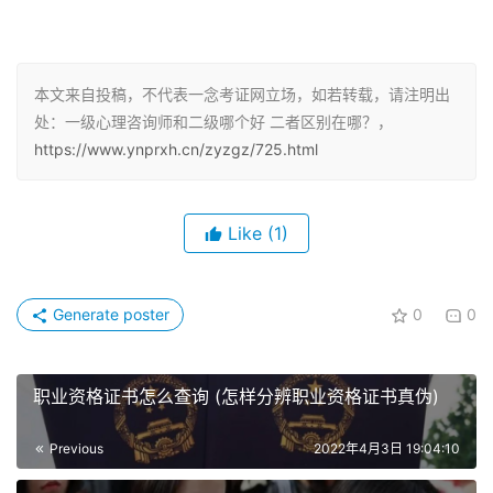
一级心理咨询师
（1）具有本科学历并取得心理咨询师职业资格证书后连续
本文来自投稿，不代表一念考证网立场，如若转载，请注明出
处：一级心理咨询师和二级哪个好 二者区别在哪？，
从事本职业工作5年以上，经高级心理咨询师正规培训达规
https://www.ynprxh.cn/zyzgz/725.html
定标准学时数，并获得毕（结）业证书，在国家核心学术杂
志发表论文两篇以上者；
Like
(1)
（2）获心理学、教育学、医学硕士学位，见习本职业工作
半年以上，经高级心理咨询师正规培训达规定标准学时数，
并获得毕（结）业证书，在国家核心学术杂志发表学术论文
Generate poster
0
0
一篇以上者；
（3）获心理学、教育学、医学博士学位，经高级心理咨询
职业资格证书怎么查询 (怎样分辨职业资格证书真伪)
师正规培训达规定标准学时数，并获毕（结）业证书者；
Previous
2022年4月3日 19:04:10
（4）具有心理学、教育学、医学专业副高职称以上，经高