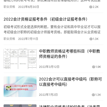
职业资格考试，系统集成项目管理工程师证书用处：考过系统集成
（4）具备社会心理学、教育、医学类专业的高级职称评
职业资格
2022年6月30日
2.2K
项目管…
审，持续从业心理辅导工作中1年左右，经心理咨询师级靠
谱学习培训达要求规范学时数，并得到毕（结）业资格证书
2022会计资格证报考条件（初级会计证报考条件）
者。
初级考试形式全是选择判断题，要有会计证和高中毕业证才可以报
考初级会计职称的初级会计师报考资格，即能取得会计从业资格证
书。会计证初级会计考试一般为一年一次。 主要报考条件：第一是
职业资格
2022年7月11日
1.3K
会计…
中职教师资格证考哪些科目（中职教
师资格证的条件）
2022年3月12日
1.9K
2022会计可以直接考中级吗（职称可
以直接考中级吗）
2022年7月2日
1.3K