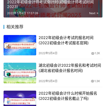
2022年初级会计师考试倒计时(初级会计师考试时间
包括财务会计、成本和管理会计、财务管理、内部审计、出
2023)
纳、会计主管、财务经理或者财务总监等工作岗位。
2022年5月4日 17:37:26
Next
2、金融机构会计
相关推荐
负责银行、证券行业、保险公司或其他金融机构的会计工
2022年初级会计考试的报名时间
作。
(2022初级会计考试报名官网)
3、行政事业单位会计
2022年5月4日
1.2K
负责学校会计、医院会计、福利慈善机构会计、税务局会计
湖北初级会计2022年报名和考试时间
人员或者其他相关事业单位会计工作。
(湖北省初级会计报名时间)
4、会计师事务所会计
2022年5月4日
1.3K
负责鉴证服务、税务代理、资产评估、代理公司会计服务、
2022年初级会计什么时候开始报名
公司管理咨询等工作，或事务所审计助理、具有签字权的注
(2022初级会计报名截止了吗)
册会计师等工作方向。