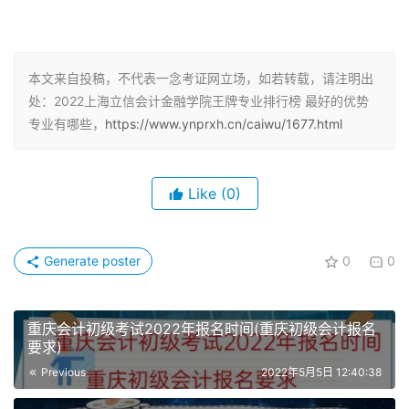
单，仅供大家参考。
专业名称
平均分
考生类别
录取批次
本文来自投稿，不代表一念考证网立场，如若转载，请注明出
处：2022上海立信会计金融学院王牌专业排行榜 最好的优势
会计学
448
文科
一批
专业有哪些，
https://www.ynprxh.cn/caiwu/1677.html
国际商务
434
文科
一批
审计学（注
Like
(0)
455
文科
一批
册会计师）
审计学
448
文科
一批
Generate poster
0
0
财政学类
436
文科
一批
重庆会计初级考试2022年报名时间(重庆初级会计报名
金融学类
439
文科
一批
要求)
Previous
2022年5月5日 12:40:38
经济学类
436
文科
一批