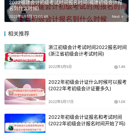
2022福建会计初级考试时间报名时间(福建初级会计报
日语（商务
435
文科
一批
名到什么时候)
日语）
2022年5月5日 13:05:49
Next
资产评估
444
文科
一批
相关推荐
英语（金融
438
文科
一批
英语）
浙江初级会计考试时间2022报名时间
(浙江省初级会计考试时间)
财务管理
441
文科
一批
2022年5月5日
1.4K
商务英语
437
文科
一批
2022年初级会计证什么时候可以报考
工商管理类
433
文科
一批
(2022年考初级会计证要多久)
汉语言文学
2022年5月17日
1.0K
（财经文
433
文科
一批
秘）
2022年初级会计证报名和考试时间
(2022年初级会计报名时间开始了吗)
劳动与社会