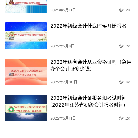
销）
2022年5月11日
1.2K
法学（金融
430
文科
一批
法）
2022年初级会计什么时候开始报名
保险学
437
理科
一批
2022年5月6日
1.2K
计算机科学
436
理科
一批
与技术
2022年还有会计从业资格证吗（急用
办个会计证多少钱）
金融工程
443
理科
一批
2022年7月30日
1.6K
审计学
441
理科
一批
2022年初级会计证报名和考试时间
经济统计学
434
理科
一批
(2022年江苏省初级会计报名时间)
电子商务
433
理科
一批
2022年5月11日
1.2K
应用统计学
432
理科
一批