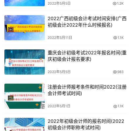
433
文科
一批
2022年5月5日
1.2K
保障
法学（经济
2022广西初级会计考试时间安排(广西
431
文科
一批
初级会计2022年什么时候报名)
法）
2022年5月11日
1.1K
房地产开发
433
文科
一批
与管理
重庆会计初级考试2022年报名时间(重
庆初级会计报名要求)
保险学
432
文科
一批
2022年5月5日
983
社会工作
433
文科
一批
注册会计师报考条件和时间2022(注册
行政管理
会计师考试时间)
（金融事务
431
文科
一批
助理）
2022年5月1日
1.1K
市场营销
2022年初级会计师的报名时间(2022
（金融营
431
文科
一批
初级会计师职称考试时间)