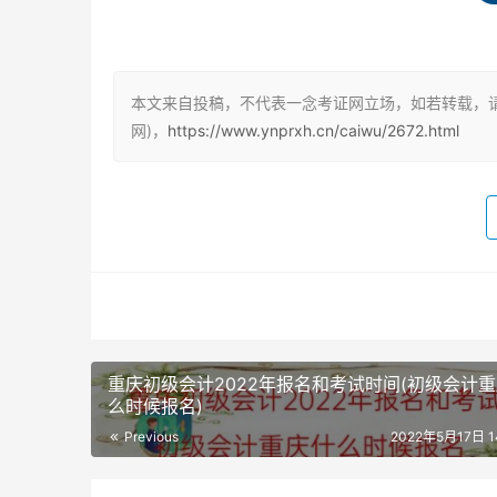
（1）身份证：考生本人二代居民身份证。
（2）银行卡：中国银联所支持的银行卡，并开
本文来自投稿，不代表一念考证网立场，如若转载，请
网)，
https://www.ynprxh.cn/caiwu/2672.html
（3）户籍证明：居住证、社保缴纳证明等（部
（4）学籍证明：考生本人毕业证书。
（5）电子照片：考生须准备标准证件数字照片（白色
在校生能报考初级会计吗
在校生能报考初级会计，只要高中毕业就可以报
重庆初级会计2022年报名和考试时间(初级会计
基础》和《初级会计实务》。
么时候报名)
Previous
2022年5月17日 14
如果是5年制大专在读，没有拿到高中毕业证的
证书的时候再报考。