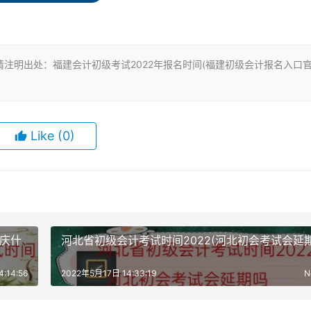
通网上支付功能。
注明出处：福建会计初级考试2022年报名时间(福建初级会计报名入口
分地区会要求）。
Like
(0)
背景，JPG格式，大于10KB，像素大于等于295*413）。
考，本科生、大专生、研究生都是可以考的。考试科目包括《经
重庆什
河北省初级会计考试时间2022(河北初会考试会延期
:14:56
2022年5月17日 14:33:19
N
人员，暂时就没有办法报考初级会计证，可以等到大专毕业拿到