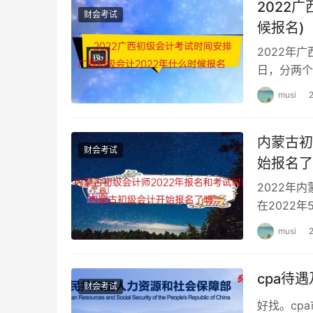
2022
财会考试
候报名)
2022年广
日，分两个
会计考试时
musi
内蒙古初
财会考试
始报名了
2022年
在2022
业（含高中
musi
cpa待
财会考试
好找。cp