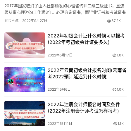
新疆：1月11-24日14:00
2017年国家取消了由人社部颁发的心理咨询师二级三级证书，且连
续从事心理咨询工作满3年。心理咨询证书，而毕业证书和考试证书
兵团：1月11日-24日
都只是一个凭证而已，心理咨询师职业共设三个等级。 经心理咨…
财会考试
2022年9月27日
37.2K
零基础可以考初级会计吗
2022年初级会计证什么时候可以报考
(2022年考初级会计证要多久)
零基础可以考初级会计，具备国家教育部门认可的高中毕业
（含高中、中专、职高和技校）及以上学历就可以考。
2022年5月17日
1.0K
对于零基础的考生来说，基础知识薄弱是学习最大的障碍之
2022年云南初级会计报名时间(云南省
一，很多考生在看书时遇到会计类专业术语一脸蒙，看不懂
考2022预计延迟到什么时候)
辅导教材上的内容。这时候就需要花费更多的时间去看书、
2022年5月6日
1.0K
学习，掌握基础知识。
2022年注册会计师报名时间及条件
针对这类问题，建议考生在看不懂的时候不要放弃，也不要
(2022年注册会计师考试怎样报考)
焦虑，可以先把不懂的地方用笔标出来，后期请教老师或者
朋友，如果已经报班学习的考生，可以带着疑问去听课，听
2022年5月11日
1.1K
完课之后再返回来看教材，这样相信你会茅塞顿开。