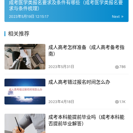
成考医学类报名要求及条件有哪些（成考医学类报名要
层次的费用也不相同。除了学历层次的不同，不同的省份、
求与条件梳理）
不同的专业、不同的学校和学习形式也会导致费用的差异。
2023年5月19日 12:15:17
Next
各省市的成人高考收费标准有所不同。以北京市为例，报名
费为100元，每科考试费用为200元；上海市和广东省的收
相关推荐
费标准则可能有所不同。
成人高考怎样准备（成人高考备考指
结论
南）
综上所述，报名成人高考是需要支付一定费用的。不同省份
2023年5月31日
786
的报名费用存在差异，一般在100元至200元之间。成人高
成人高考错过报名时间怎么办
考的报名费用是包含了科目考试费用的成人高考的报名费用
是根据考试科目的数量来确定的。每门科目的考试费用大约
在20元至40元左右。因此，总体来说，报名成人高考的费
2023年4月18日
1.1K
用在100元至200元之间。需要注意的是，这些费用是根据
不同省市组织实施的工作而有所差异，具体以所在地的相关
成考本科能提前毕业吗（成考本科能
否提前毕业解答）
部门规定为准。