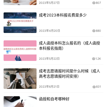
2023年5月27日
807
一：不同省份的成人高考报名费用差异
成考2023本科报名费是多少
不同省份的成人高考报名费用存在一定的差异。由于报名考
试是由各省市组织实施的工作，所以费用因所在地的不同而
有所差异。考生在报名时应注意查询所在省份的具体收费标
2023年4月20日
880
准，以确保准确缴纳报名费用。
成人函授本科怎么报名的（成人函授
二：成人高考报名费用的必要性
本科报名指南）
成人高考报名费用是参加考试的必要费用。报名时需要缴纳
2023年5月22日
1.2K
的费用是确保考生身份真实性和参与考试的义务。这些费用
成考志愿填报时间是什么时候（成人
用于覆盖考试组织、监考人员、考场设备以及成绩统计等方
高考志愿填报时间安排）
面的开支，确保考试的公平和顺利进行。
2023年6月21日
831
三：不同层次的成人高考费用差异
函授和自考哪种好
成人高考根据学历层次划分为高起本、高起专和专升本。不