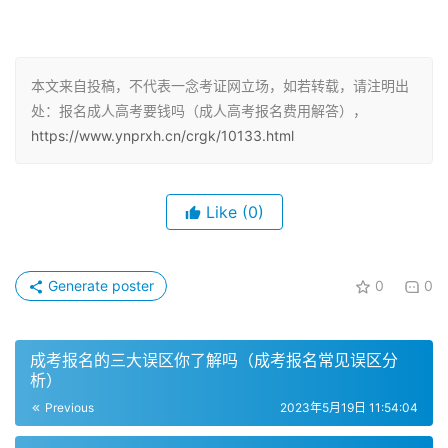
成人高考报名费用的必要性
成人高考在报名时需要缴纳一定的报名费用，这是一笔必须
本文来自投稿，不代表一念考证网立场，如若转载，请注明出
处：报名成人高考要钱吗（成人高考报名费用解答），
交纳的费用。每年各地的成人高考报名费用都有所不同，并
https://www.ynprxh.cn/crgk/10133.html
且可能会有一定的变化。成人高考报名费用是指考生在报名
时需要支付的费用。根据不同地区和学校的规定，报名费用
会有所差异。一般而言，成人高考的报名费用在100元至
Like
(0)
200元之间。需要注意的是，成人高考的报名并非免费的，
而是需要缴纳相应的报名费用。各地成人高考的报名费用略
有差别，考生可以登录各省教育招生平台进行查询。一般来
Generate poster
0
0
说，每科的报名费用在几十元左右，如果报考三到四门科
目，总费用大约在一两百元之间。
成考报名的三大误区你了解吗（成考报名常见误区分
析）
不同层次的成人高考费用差异
Previous
2023年5月19日 11:54:04
成人高考分为高起本、高起专和专升本三个学历层次，每个