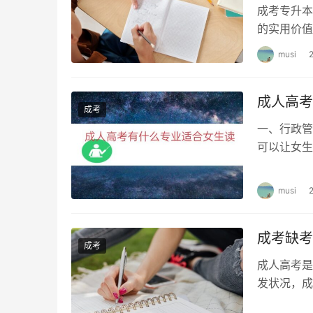
成考专升本
的实用价值
本考试自然
musi
成人高考
成考
一、行政管
可以让女生
一，也是很
musi
成考缺考
成考
成人高考是
发状况，成
一种方式，