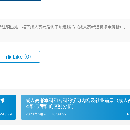
复支付的成人高考考生。
请注明出处：报了成人高考后悔了能退钱吗（成人高考退费规定解析），
是可以退还的。退费方式是将报名费退还到考生交费所用银行卡
出现半个月左右时间。
Like
(0)
或重复缴费，经核实后可以退费。
业推
成人高考本科和专科的学习内容及就业前景（成人
本科与专科的区别分析）
生自动放弃考试，不予退费。
:48:39
2023年5月26日 10:04:39
N