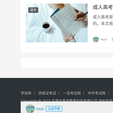
成人高考
成考
成人高考是
的。本文将
业是比较好
musi
学信网
资格证考试
一念考证网
中华考试网
Copyright © 2022 东莞市粤师教育科技有限公司 版权所
musi
认证作者