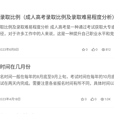
：
录取比例（成人高考录取比例及录取难易程度分析
取比例及录取难易程度分析 成人高考是一种通过考试获取大专
要求。
径，对于许多工作中的人来说，这是一种提升自己职业水平和竞
径。但是，很多人对成人高考的录取…
2023年6月8日
0
0
812
名表、身份证等。
时间在几月份
名时间一般在每年的8月底至9月上旬，考试时间在每年的10月
，审核通过后会进行退费操作。
试在两天内完成。需要注意各省报名时间有所不同，具体时间以
院公布的为准。考生需要关注官方…
2023年4月18日
0
0
1.0K
常需要1至7天，特殊情况有可能出现半个月左右时间。