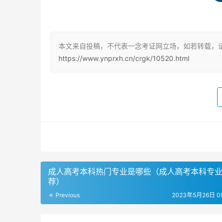
3. 由于在线支付操作不当或网络原因，导致重
二、退费的情况
本文来自投稿，不代表一念考证网立场，如若转载，
1. 特殊原因需要退费
https://www.ynprxh.cn/crgk/10520.html
如果因为特殊原因需要退费，成人高考报名费用
户，退款到账通常需要1至7天，特殊情况有可能
2. 报名系统出现错误
如果因银行或报名系统出现错误导致考生多缴费
3. 自动放弃考试
成人高考本科热门专业是哪些（成人高考本科专
荐）
如果成人高考考试报名成功但没去考试，视为考
Previous
2023年5月26日 09
三、退费流程