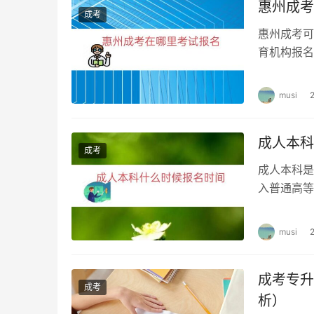
惠州成考
四、注意事项
成考
惠州成考可
1. 提前了解相关政策
育机构报名
报名时间为
考生在报名前应仔细考虑，并提前了解相关政策
musi
2. 不要弄虚作假
成人本科
考生在报名时，应该遵守诚信原则，不要弄虚作
成考
成人本科是
3. 提供真实证明材料
入普通高等
行，不同省
考生在申请退费时，应该提供真实的证明材料，
musi
成考专升
成考
析）