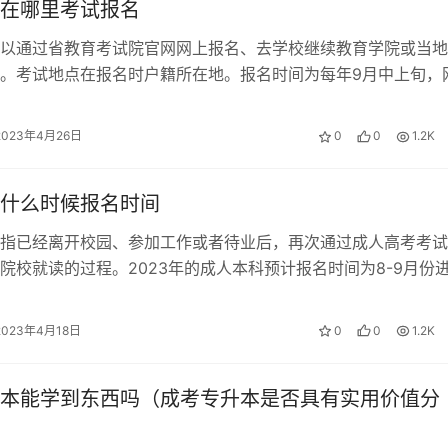
在哪里考试报名
以通过省教育考试院官网网上报名、去学校继续教育学院或当地
。考试地点在报名时户籍所在地。报名时间为每年9月中上旬，
9月15日至21日。惠州成考报名…
，避免出现后悔情况。
2023年4月26日
0
0
1.2K
什么时候报名时间
假，否则可能会导致退费失败。
指已经离开校园、参加工作或者待业后，再次通过成人高考考试
院校就读的过程。2023年的成人本科预计报名时间为8-9月份
份的成人本科报名时间略有差异。…
否则可能会导致退费失败。
2023年4月18日
0
0
1.2K
本能学到东西吗（成考专升本是否具有实用价值分