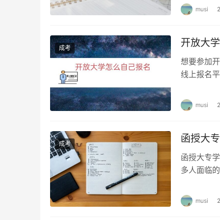
musi
开放大学
成考
想要参加开
线上报名平
资料或前往
musi
函授大专
成考
函授大专学
多人面临的
授大专学历
musi