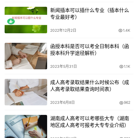
西。机构没有办学许可证一般不是正规的机构，而函授站牌
新闻插本可以插什么专业（插本什么
专业最好考）
则是证明该机构为某院校教学点的证明。
2022年12月2日
1.4K
在选择函授站报名时，应该选择正规的函授站和机构，以避
免因选择不正规的机构而导致的问题。
函授本科是否可以考全日制本科（函
授本科升学途径解析）
结论
2023年5月31日
1.1K
成人高考是社会人员提升学历的一种途径，选择在函授站报
名是一种可行的选择。在选择函授站报名时，应选择正规的
成人高考录取结果什么时候公布（成
函授站和机构。这样可以提高报名成功率，并且在后续的考
人高考录取结果查询时间表）
试、录取、毕业等方面享受到函授站提供的各项便利。因
2023年6月8日
962
此，成人高考选择在函授站报名是靠谱的选择，可以帮助考
生更好地完成学业目标。
湖南成人高考可以考哪些大专（湖南
地区成人高考可报考大专专业介绍）