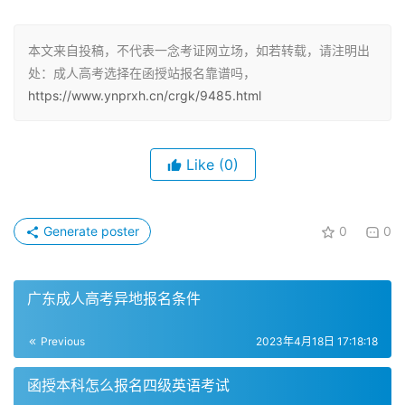
函授站报名相对于网上报名有诸多优势。
本文来自投稿，不代表一念考证网立场，如若转载，请注明出
不受网报时间约束
处：成人高考选择在函授站报名靠谱吗，
https://www.ynprxh.cn/crgk/9485.html
相较于网上报名需要抢时间的弊端，函授站报名不受时间的
约束。可以随时到函授站进行报名。
Like
(0)
提高报名成功率
工作繁忙、时间紧迫的在职考生可以选择函授站报名，以避
Generate poster
0
0
免错过成考的重要节点，从而提高报名成功率。
接受函授站提供的便利服务
广东成人高考异地报名条件
函授站提供各项便利服务，包括学习过程中的问题咨询、考
Previous
2023年4月18日 17:18:18
试辅导等。遇到任何学习相关的问题都可以联系函授站老师
函授本科怎么报名四级英语考试
帮忙解决。