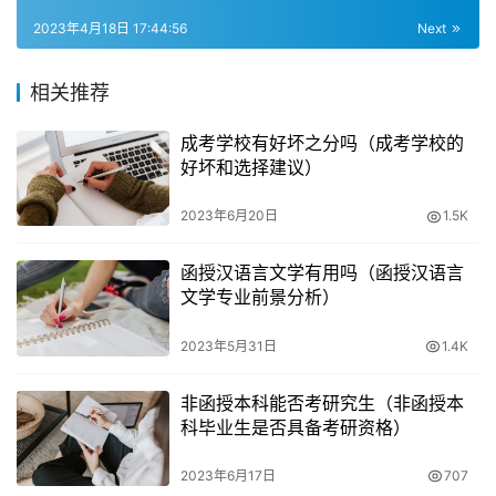
二、 正规函授站的选择
2023年4月18日 17:44:56
Next
选择正规的函授站很关键。以下几点是选择正规函授站的注
相关推荐
意事项：
成考学校有好坏之分吗（成考学校的
找正规函授站和机构报名
好坏和选择建议）
2023年6月20日
1.5K
注意，这里说的函授站和机构指的是正规的函授站和机构。
函授汉语言文学有用吗（函授汉语言
与正规院校合作的函授站一般可靠
文学专业前景分析）
函授站是指有权利进行成人教育的学校，在非学校驻地的地
2023年5月31日
1.4K
区设立的授课点。与正规院校合作的函授站一般来说是可靠
的。
非函授本科能否考研究生（非函授本
科毕业生是否具备考研资格）
了解函授站与机构之间的关系
2023年6月17日
707
函授站与机构之间的关系是每一个成考学子都需要了解的东