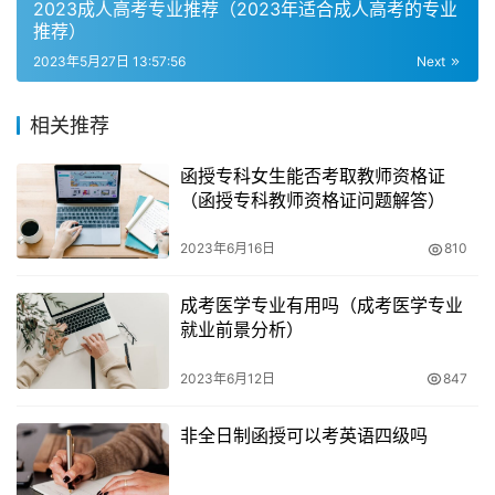
2023成人高考专业推荐（2023年适合成人高考的专业
如果考生报名成人高考但没去参加考试，视为弃考，成人高
推荐）
考缺考一门则这一门成绩记零分，但不会影响到其他课程的
2023年5月27日 13:57:56
Next
考试，可以参加考试。成人高考录取采取的是总分制，只有
现场确认成功之后，考生才有机会参加考试。如果仅仅成功
相关推荐
报名了但没有进行现场确认，考生是不能参加考试的。
函授专科女生能否考取教师资格证
携带身份证和暂住证
（函授专科教师资格证问题解答）
在现场确认的时候，考生需要携带个人身份证、暂住证并认
2023年6月16日
810
真核对信息。这是为了确保考生的身份信息真实有效，避免
成考医学专业有用吗（成考医学专业
因为信息错误而导致的考试失败。
就业前景分析）
其他考生无须现场确认
2023年6月12日
847
除了成人自考本科和自考新生，其他考生无需进行现场确
非全日制函授可以考英语四级吗
认。考生只需要按提示上传报考材料后选择确认点，由确认
点网上审核报考材料审核即可。