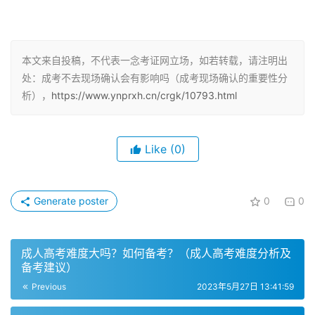
考生不能参加自考。成人高考只网上报名未进行现场确认者
本次报名也是无效的，也不可以有他人代替，必须本人亲自
前往现场确认。
本文来自投稿，不代表一念考证网立场，如若转载，请注明出
处：成考不去现场确认会有影响吗（成考现场确认的重要性分
现场确认的时间
析），
https://www.ynprxh.cn/crgk/10793.html
现在是各省市成人高考的现场确认时间，考生需要按时到达
确认点进行报名确认。在现场确认的时候，考生可能会遇到
Like
(0)
一些情况，需要做好充分的准备。
现场确认的变化
Generate poster
0
0
近年来，不少省份成考报名发生了新变化，基本是网上报
名、网上审核和网上缴费。考生去不去现场确认取决于报考
成人高考难度大吗？如何备考？（成人高考难度分析及
省份当年的政策，但仍有部分考生需要前往现场确认。
备考建议）
Previous
2023年5月27日 13:41:59
缺考和成绩记零分