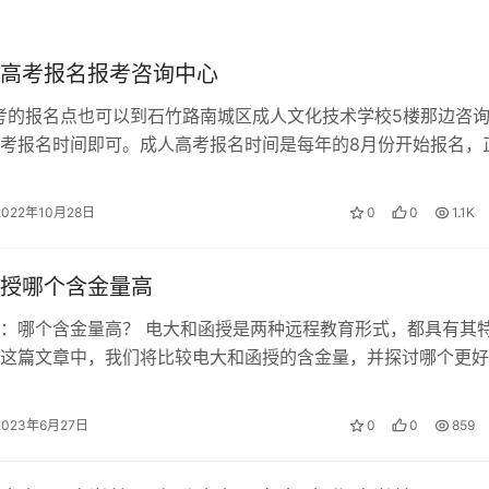
作繁忙基础一般的考生，学习时间相对较短。
高考报名报考咨询中心
考的报名点也可以到石竹路南城区成人文化技术学校5楼那边咨
考报名时间即可。成人高考报名时间是每年的8月份开始报名，
对较低，社会认可度也相对较低。
认时间是9月6日–…
帮助较小。
2022年10月28日
0
0
1.1K
授哪个含金量高
量都可以在求职找工作时发挥效力。相对而言，自考的学历含金
：哪个含金量高？ 电大和函授是两种远程教育形式，都具有其
高。但是，自考需要考生具备较高的学习能力和自律性，学习时
这篇文章中，我们将比较电大和函授的含金量，并探讨哪个更好
难度相对较低，适合工作繁忙基础一般的考生，学习时间相对较
：背景与资源 电大和函授都是成…
2023年6月27日
0
0
859