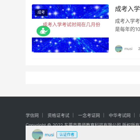
成考入学
成考
成考入学考
是每年的1
星期日，每
musi
学信网
资格证考试
一念考证网
中华考试网
Copyright © 2022 东莞市粤师教育科技有限公司 版权所
musi
认证作者