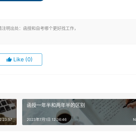
请注明出处：函授和自考哪个更好找工作，
其考试难度较大，社会认可度也相对较高。
有自考学历的在职人员有更强的心理素质、思维能力，对升职有帮
Like
(0)
要考生具备较高的学习能力和自律性，对于基础较差的考生来说，
间相对较长。
函授一年半和两年半的区别
:23:57
2023年7月1日 12:36:46
N
，考试简单容易通过。