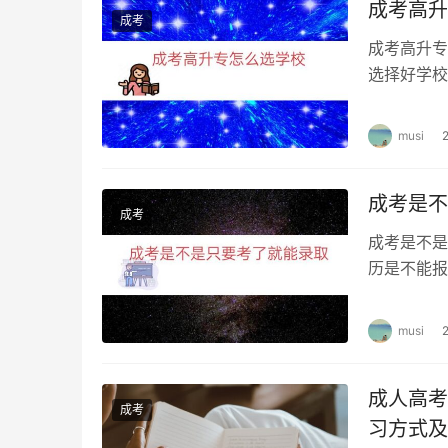
成考高升
成考
成考高升专
选择好学校
要区别哪个
musi
成考是不
成考
成考是不是
历是不能报
就可以录取
musi
成人高考
成考
习方式及