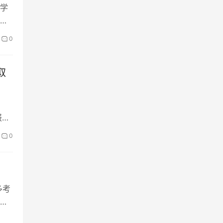
学
学
0
取
报到
0
多考
是