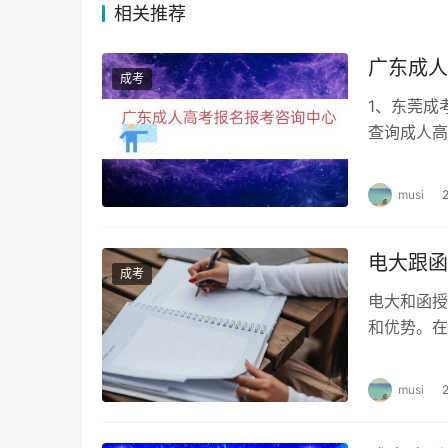
相关推荐
2. 适合工作繁忙基础一般的考生：函授适合工
广东成人
成考
函授的缺点：
1、东莞成
查询成人高
1. 学历含金量相对较低：函授的学历含金量相
报名现场确
2. 对升职帮助较函授的社会认可度较低，对升职
musi
结论
电大跟函
成考
函授和自考都是成人教育的一种形式，学历含金
电大和函授
高，由于其考试难度更大，因此社会认可度也较
和优势。在
对较长。函授的学历含金量相对较低，但是学习
电大和函授
musi