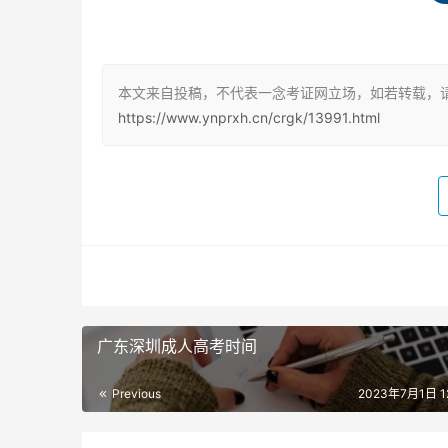
自考和函授都有各自的优缺点，具体如下：
自考的优点：
本文来自投稿，不代表一念考证网立场，如若转载，
https://www.ynprxh.cn/crgk/13991.html
1. 学历含金量高：自考的学历含金量高，因为
2. 对升职有帮助：自考的社会认可度较高，拥
自考的缺点：
1. 需要具备较高的学习能力和自律性：自考需
较大。
2. 学习时间长：自考需要考生自主学习，学习时
广东深圳成人高考时间
函授的优点：
Previous
2023年7月1日 12
1. 考试简单容易通过：函授的学习难度相对较低