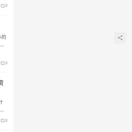
0
多的
选
0
资
计
统
0