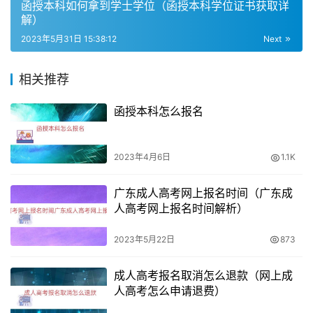
函授本科如何拿到学士学位（函授本科学位证书获取详
解）
考生需要制定合理的学习计划，根据自己的实际情况和考试
2023年5月31日 15:38:12
Next
内容，合理分配时间，制定学习计划。在备考期间，要充分
利用好自己的时间，不要浪费时间，保证每天都有一定的学
相关推荐
习时间。
函授本科怎么报名
2. 做好知识点的梳理和总结
考生需要对考试内容进行深入的了解和掌握，做好知识点的
2023年4月6日
1.1K
梳理和总结。在备考期间，要多做题，多总结，多复习，掌
握好考试内容。
广东成人高考网上报名时间（广东成
人高考网上报名时间解析）
3. 注重做题技巧和时间管理
2023年5月22日
873
考试中，做题技巧和时间管理非常重要。考生需要注重做题
技巧的掌握，掌握好做题的方法和技巧，以提高答题效率。
成人高考报名取消怎么退款（网上成
人高考怎么申请退费）
同时，考生还需要注重时间管理，掌握好答题时间，避免时