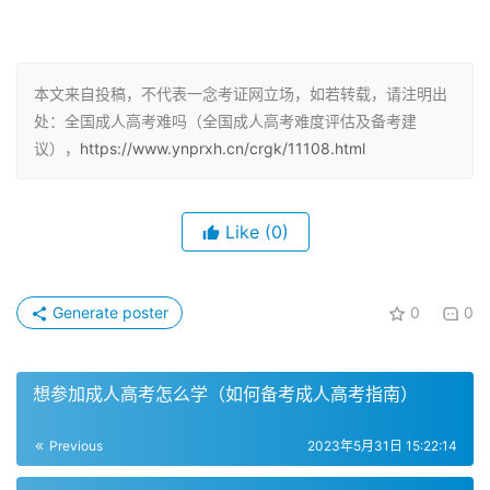
面向的是成人，也就是已经参加工作的人，因此成考考试并
不难，一般录取分都是在150-180分左右，医学、护理类会
高点，180-220分左右，但也是看省的最低录取线。成人高
本文来自投稿，不代表一念考证网立场，如若转载，请注明出
考考试难度没有高考的难度大，一般都是考的基础知识，考
处：全国成人高考难吗（全国成人高考难度评估及备考建
生水平相近，每位考生都是从零开始，水平不会有太大的差
议），
https://www.ynprxh.cn/crgk/11108.html
距。因此，成人高考本科考试难度不大，成考录取分数线较
低，对于有文化功底的考生来说，成考本科的难度并不大。
Like
(0)
但是，成人高考的难度相对较大，与普通高考相比，成人高
考的考试内容更加深入和专业化，需要考生具备更高的学习
能力和知识储备，此外，成人高考的考试时间也相对较短。
Generate poster
0
0
因此，考生需要认真备考，掌握好考试内容，才能在考试中
取得好的成绩。
想参加成人高考怎么学（如何备考成人高考指南）
备考建议
Previous
2023年5月31日 15:22:14
1. 制定合理的学习计划