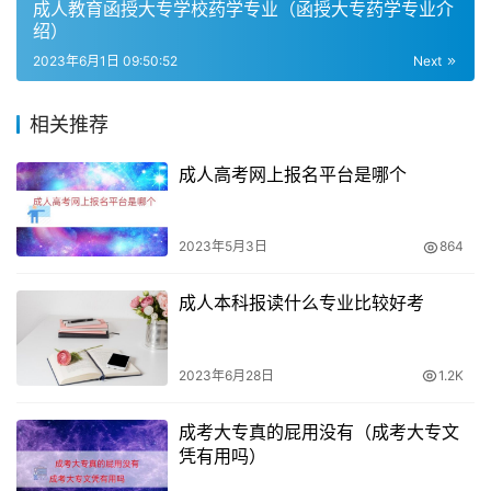
生证也可以作为期末考试的身份证明，用于进入考场。
成人教育函授大专学校药学专业（函授大专药学专业介
绍）
在购买高铁票、火车票等交通工具时，持有函授本科学生证
2023年6月1日 09:50:52
Next
并不能享受任何优惠政策。但是，有些学校会为函授本科学
生提供一些特殊的服务，比如在校内购买食品、文具等物品
相关推荐
时可以享受一定的折扣。
成人高考网上报名平台是哪个
2023年5月3日
864
成人本科报读什么专业比较好考
2023年6月28日
1.2K
成考大专真的屁用没有（成考大专文
凭有用吗）