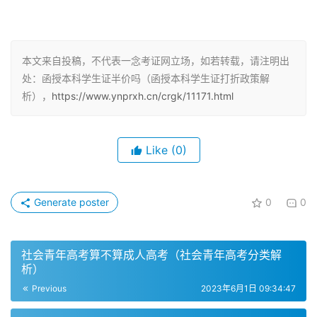
同样的道理，函授本科学生证也不能享受景区半价。函授学
习是面向成人的，而且是面向已经工作的成年人开设的，因
此函授本科学生证持有人都是领取工资的人，有能力和时间
本文来自投稿，不代表一念考证网立场，如若转载，请注明出
处：函授本科学生证半价吗（函授本科学生证打折政策解
去赚钱，所以不能用学生证去买景区半票。函授本科学生证
析），
https://www.ynprxh.cn/crgk/11171.html
只是一种证明学生身份的证件，不能享受任何学生优惠政
策。
Like
(0)
函授本科学生证的作用
函授本科学生证主要是用来证明持有人是函授本科学生的身
Generate poster
0
0
份证明，以便在需要时证明自己的学生身份。函授本科学生
证不能享受任何学生优惠政策，但是在一些场合下也可以发
挥一定的作用。
社会青年高考算不算成人高考（社会青年高考分类解
析）
在函授本科学校就读期间，函授本科学生证可以作为身份证
Previous
2023年6月1日 09:34:47
明，用于学校内部的报到、注册手续等。此外，函授本科学