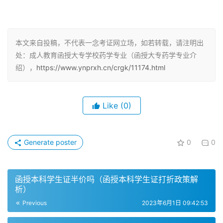
发、教育以及药品质量控制、临床药学、医药营销等工作。
药学专业的业务培养目标
本文来自投稿，不代表一念考证网立场，如若转载，请注明出
药学专业的业务培养目标是培养具备药学学科基本理论、基
处：成人教育函授大专学校药学专业（函授大专药学专业介
本知识和实验技能的人才，能够胜任药品研发、生产、销
绍），
https://www.ynprxh.cn/crgk/11174.html
售、管理等方面的工作。
成人教育函授大专药学专业的毕业证书
Like
(0)
成人教育、远程教育、自考的毕业证，只要是国家承认的，
相关专业、工作时间达标的，就可以参加考试。因此，只要
Generate poster
0
0
符合相关要求，就可以参加药学函授学习。药学函授学习的
学员需要进行成人高考的统一考试，或者参加电大、夜大等
函授本科学生证半价吗（函授本科学生证打折政策解
院校的考试。
析）
Previous
2023年6月1日 09:42:53
药学函授学习的专业介绍