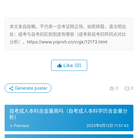
成人高考和自学考试的报考条件也有所不同。成人高考需要
年满18周岁，持有高中或中专毕业证书，升本科需要持有国
民教育的大专学历；而自学考试对学历、户籍、年龄和地区
本文来自投稿，不代表一念考证网立场，如若转载，请注明出
处：成考与自考的区别到底有哪些（成考和自考的异同点对比
都没有限制。
分析），
https://www.ynprxh.cn/crgk/12173.html
学习方式的不同
成人高考和自学考试的学习方式也存在差异。自学考试完全
Like
(0)
是自学、自主考试，难度较大，但是时间好掌控，社会认可
度高。成人高考则不同于自学考试的个人自学，大部分成人
Generate poster
0
0
高考院校都会给学生提供网课进行学习，这对学员来说有很
大的自主性，尤其适合工作忙碌的考生。
自考成人本科含金量高吗（自考成人本科学历含金量分
费用的不同
析）
Previous
2023年6月12日 11:57:43
成人高考和自学考试的费用也有所不同。一般情况下，成人
高考费用比自学考试高，因为成人高考收费项目比较多。通