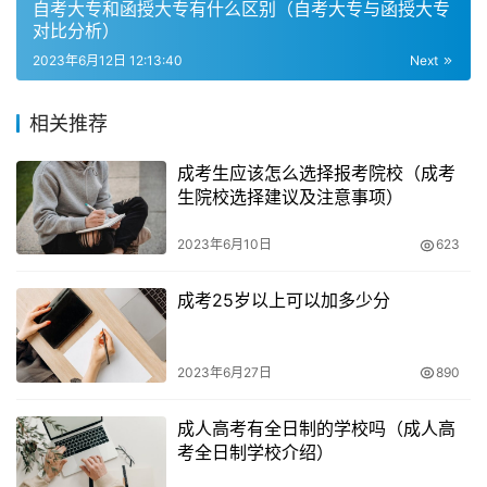
自考大专和函授大专有什么区别（自考大专与函授大专
过成人高考提升学历通常需要缴纳报名考试费、学费、教材
对比分析）
费和毕业费用等等，而自学考试则不需要缴纳学费。
2023年6月12日 12:13:40
Next
文凭性质的相同
相关推荐
虽然成人高考和自学考试在学习方式、费用和毕业证书等方
成考生应该怎么选择报考院校（成考
面存在差异，但是在文凭性质上是一样的。无论是成人高考
生院校选择建议及注意事项）
还是自学考试，获得的学历文凭都是国家承认的，具有同等
2023年6月10日
623
效力，都可以在学信网上查询。
成考25岁以上可以加多少分
学习难易程度的不同
自学考试需要完全自学、自主考试，难度较大，但是时间好
2023年6月27日
890
掌控，社会认可度高。而成人高考则需要参加统一的考试，
考试内容相对固定，难度相对较低，但是考试时间和地点都
成人高考有全日制的学校吗（成人高
是固定的，需要按照规定的时间和地点参加考试。
考全日制学校介绍）