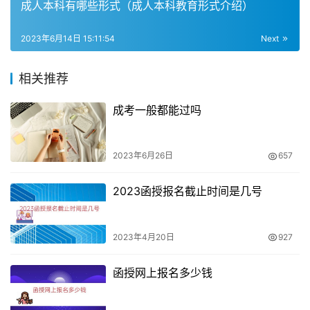
成人本科有哪些形式（成人本科教育形式介绍）
脱产学习形式是成人高考中相对较少采用的一种学习形式。
脱产学习形式一般是指学生需要放弃工作，全身心地投入到
2023年6月14日 15:11:54
Next
学习中。脱产学习形式的优点是学习时间和精力都比较充
足，可以更加专注地学习，缺点是需要放弃工作，对于许多
相关推荐
在职人员来说不太现实。
成考一般都能过吗
三种学习形式的差异
2023年6月26日
657
三种学习形式的差异主要在于学习的自由度和面授时间的多
少。函授学习形式和业余学习形式都是以自学为主，但是函
2023函授报名截止时间是几号
授学习形式的面授时间相对较少，自由度相对较高，而业余
学习形式的面授时间相对较多，自由度相对较低。脱产学习
2023年4月20日
927
形式则是需要全身心地投入到学习中，学习时间和精力都比
较充足。
函授网上报名多少钱