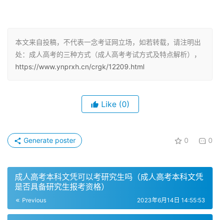
函授教学主要以有计划、有组织、有指导的自学为主，并组
织系统的集中面授。函授教学的主要环节有自学、指导、作
业、考试和面授。函授教学的优点是自由度高，学习时间和
本文来自投稿，不代表一念考证网立场，如若转载，请注明出
处：成人高考的三种方式（成人高考考试方式及特点解析），
地点都可以自己安排，缺点是需要有很强的自主学习能力，
https://www.ynprxh.cn/crgk/12209.html
需要自己管理好学习进度。
业余学习形式
Like
(0)
业余学习形式是成人高考中另一种常见的学习形式。业余学
习形式与函授学习形式类似，也是以自学为主，但是不同的
Generate poster
0
0
是业余学习形式会安排一定的面授时间，一般是在晚上或周
末。业余学习形式的优点是学习时间和地点比较自由，同时
也有一定的面授时间，可以与老师和同学交流，缺点是需要
成人高考本科文凭可以考研究生吗（成人高考本科文凭
自己管理好学习进度。
是否具备研究生报考资格）
Previous
2023年6月14日 14:55:53
脱产学习形式