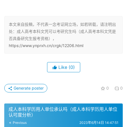
报考研究生还需要满足一定的条件。首先，需要具备国家承
认的本科学历。其次，需要符合研究生招生规定的其他条
件，如语言、年龄、身体等方面的要求。
本文来自投稿，不代表一念考证网立场，如若转载，请注明出
处：成人高考本科文凭可以考研究生吗（成人高考本科文凭是
成人高考本科文凭是国家认可的学历
否具备研究生报考资格），
https://www.ynprxh.cn/crgk/12206.html
成人高考本科学历是国家认可的学历，和全日制本科学历具
有相同的效力。通过成人高考获得的本科学历是正规学历，
并且已经经过国家认证。因此，成人高考本科毕业学历可以
Like
(0)
直接报考研究生招生考试。
不同的研究生招生对象
Generate poster
0
0
研究生招生对象有全日制和非全日制两种。成人高考本科毕
业生可以选择报考在职研究生或非全日制研究生。在职研究
成人本科学历用人单位承认吗（成人本科学历用人单位
认可度分析）
生需要在工作单位工作一定年限后才可以报考，而非全日制
Previous
2023年6月14日 14:47:51
研究生则没有这个限制。