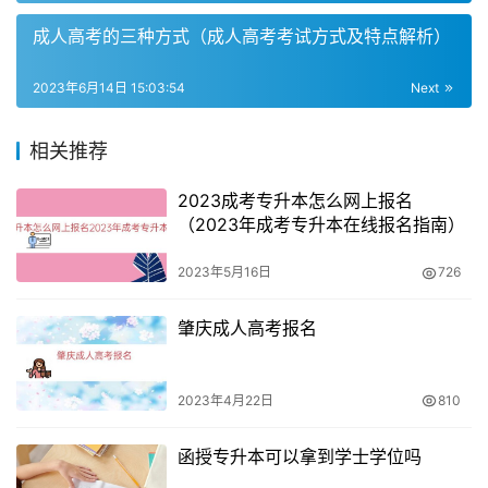
成人高考的三种方式（成人高考考试方式及特点解析）
选择院校需要考虑多方面因素
2023年6月14日 15:03:54
Next
选择院校时需要考虑多方面因素，包括学校的综合实力、专
业设置、师资力量、研究生培养质量等方面。如果只是想要
相关推荐
学历，可以选择双非一本等院校，但是如果想要深造提高自
己的专业水平，建议选择实力较强的高校。
2023成考专升本怎么网上报名
（2023年成考专升本在线报名指南）
需要进行学历认证
2023年5月16日
726
在网上报名时需要通过学历检验验证，如果没有通过，需要
向有关教育部门申请学历认证。只有具备本科毕业学历才可
肇庆成人高考报名
以直接报考研究生，包括全日制本科、成人高考本科、自学
考试本科、网络教育本科、开放大学本科等。
2023年4月22日
810
函授专升本可以拿到学士学位吗