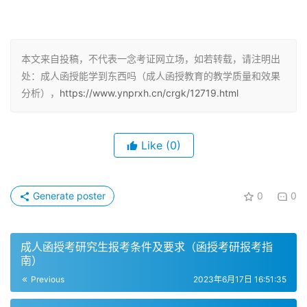
1. 成人函授教育的学习方式
成人高考函授是否能学到东西，不一样的，函授是运用通讯
方式进行的教育，学员利用业余时间，以自学函授教材为
本文来自投稿，不代表一念考证网立场，如若转载，请注明出
主，由函授学校给予辅导与考核。函授教育
处：成人函授能学到东西吗（成人函授教育的教学质量和效果
(correspondence)是运用通信方式进行的一种远距离教育
分析），
https://www.ynprxh.cn/crgk/12719.html
活动，学员以自学函授教材为主，面授为辅，教学环节包括
自学教材。
Like
(0)
2. 成人函授教育的学习效果
成人高等教育的脱产教育和业余教育能学到东西，函授教育
Generate poster
0
0
基本学不到东西，一般函授站都是开办函授教育为主，少部
分业余教育。成人高考函授本科文凭是非常有用的，学历国
成人函授考研究生报考条件及要求（函授考研报考指
家承认，可以在学信网查到，考生达到一定的标准还有机会
南）
申请拿到学位，函授大专有用。
Previous
2023年6月17日 16:51:35
3. 成人函授教育的学历用途