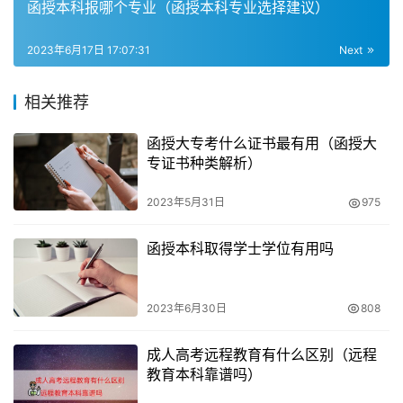
函授本科报哪个专业（函授本科专业选择建议）
成人高考函授的学历是有用的，成人高考是社会在职人员提
2023年6月17日 17:07:31
Next
升学历，获取国家承认的非全日制大专，本科文凭的一种方
式，函授是成人高考的一学习方式，成人函授学历可用于报
相关推荐
考公务员，考取资格证，人事改革，找工作等，函授是成人
高考学习方式之一，毕业后拿到的函授学历国家是承认的，
函授大专考什么证书最有用（函授大
专证书种类解析）
学信网可查询，报考公务员有用。
2023年5月31日
975
4. 成人函授教育的权威性
函授本科取得学士学位有用吗
函授教育是国家承认的，全国统一组织的成人高考，是我国
的权威性考试，申请考试的人应通过参加全国招生联合考
试，才能进入各成人学院学习，进而提高学历和能力。总体
2023年6月30日
808
来说，函授文凭是教育部电子注册，学信网可查，国家承认
学历的，在找工作、职位晋升、考公务员等方面与统招学历
成人高考远程教育有什么区别（远程
教育本科靠谱吗）
有着较为一致的作用。