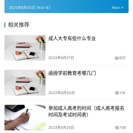
函授本科学费一般是2500-3000元/年，函授本科有高升本
2023年6月30日 18:01:47
Next
和专升本两个层次，高升本学制5年，总共学费在13000-
16000元，专升本学制是2.5年，总共学费在8000-10000
相关推荐
元。成考函授本科的学费一般每年在1500-2500元左右，
成人大专有些什么专业
函授的费用包括报名费和学费等。函授本科学费标准因学
校、专业和地区而异，一般包括教材费、学费、考试费等，
函授本科学费一年需要2000-3000元左右，一共需要交2，
2023年6月27日
820
总学费在6000-9000元之间。
函授学前教育考哪几门
2023年6月30日
1.1K
参加成人高考的时间（成人高考报名
时间及考试时间表）
2023年5月25日
758