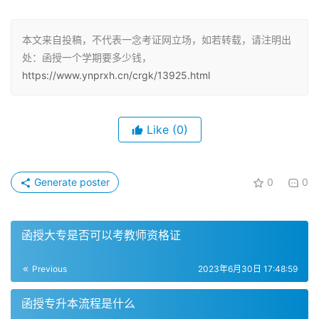
教材费
本文来自投稿，不代表一念考证网立场，如若转载，请注明出
教材费则根据课程而定，一般在几百元到一千元之间。需要
处：函授一个学期要多少钱，
注意的是，成考是需要等到考生查到录取动态结果显示被院
https://www.ynprxh.cn/crgk/13925.html
校录取之后才缴纳第一年学费。一般学费缴纳的地方都是报
考院校或者正规的函授站，两个地方在入学报到的时候交
Like
(0)
纳。
函授本科学费标准
Generate poster
0
0
一般函授本科的学费一年大概在4000元左右，按每学年2个
学期计算，平均每学期学费在2000元之间。当然，学校排
函授大专是否可以考教师资格证
名、地区、专业等因素对学费有影响。
Previous
2023年6月30日 17:48:59
函授本科学费每年需要2000-3000元左右，学制是2.5年左
右。成考函授费用包括报名费和学费，报名费各省不同，一
函授专升本流程是什么
般在100元左右。函授本科费用一共需要多少。2023成考