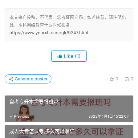
二、报名流程
本文来自投稿，不代表一念考证网立场，如若转载，请注明出
1.确定学校和专业：学生需先确定想学的学校和专业。
处：本科网络教育什么时候报名，
https://www.ynprxh.cn/crgk/9247.html
2.网上报名：在所选学院官网或当地的学习中心办理报名。
3.提交材料：报名时需要提供本人的身份证原件、毕业证原
Like
(1)
件和彩色寸照等。
4.网上选院校：根据个人喜好和需求，选择合适的院校。
Generate poster
0
0
5.网上缴费：按照学校要求，完成网上缴费流程。
自考专升本需要报班吗
三、考试安排
Previous
2023年4月1日 15:22:07
网络教育本科考试一般安排在每年的4月、9月、12月进
行，具体的考试日期以所报考的院校为准。
成人大专怎么考,多久可以拿证