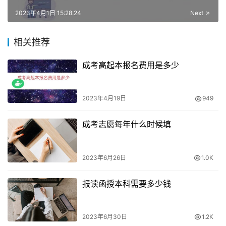
四、报考对象
2023年4月1日 15:28:24
Next
网络教育的报考对象主要为高中、中专等人员。
相关推荐
五、报名注意事项
成考高起本报名费用是多少
1.考生应具备上网学习的条件，且能够参加网络学习的时
间。
2023年4月19日
949
2.远程教育报名时间是全年可报名，但注册时间只有春秋两
成考志愿每年什么时候填
学期能进行注册。
2023年6月26日
1.0K
3.各个省份的报名安排会有所不同，考生可关注当地的教育
考试院发布的考试公告。
报读函授本科需要多少钱
总之，本科网络教育的报名时间分为春秋两季，报名流程包
括网上报名、选院校、缴费等。考生在报名时需注意具备上
2023年6月30日
1.2K
网学习的条件，同时关注当地教育考试院发布的考试公告，