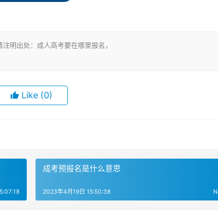
报名。不过，很多考生都选择在网上进行报名。
请注明出处：成人高考要在哪里报名，
月上旬结束。考生需要在规定的时间内完成报名和确认。
Like
(0)
，第二步是现场确认。考生可以登录当地成考网上报名网站，按
试院官网。例如，在广东地区，可以搜索“广东省教育考试院”
成考预报名是什么意思
:07:18
2023年4月19日 15:50:38
N