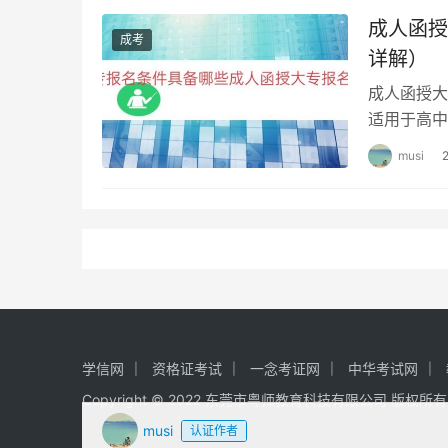
成人函授
成考
详解）
成人函授大
适用于高中
函授大专的
musi
学信网
资格证考试
一念考证网
中华考试网
Copyright © 2022 东莞市粤师教育科技有限公司 版权所
musi
认证作者