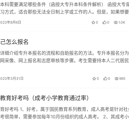
本科需要满足哪些条件（函授大专升本科条件解析） 函授大专
时更正。
习方式，适合那些无法全日制上学或工作的人。但是，如果想要
历，需要满足哪些条件呢？下面我们…
2023年6月6日
0
0
1.0K
得同等学历的途径。成人高考报名方式有自主报名和机构报名两
己怎么报名
每年的8月中旬开始，到9月上旬结束。报名流程包括网上报名和
详细介绍专升本报名的流程和自助报名的方法。专升本报名分为
材料等事项。在报名和现场确认过程中，考生需要认真核对信息
网采像、网上报名和志愿审核等步骤。考生需要持本人二代居民
学校参加资格审核和联网采像。网上报…
2023年3月31日
0
0
965
教育好考吗（成考小学教育通过率）
育好考吗 1、好考，属于国民教育系列教育，成人高考是针对社
考很简单，需要参加每年10月份组织的成人高考。 2、其成考
非常高，高起专考试科目为，自…