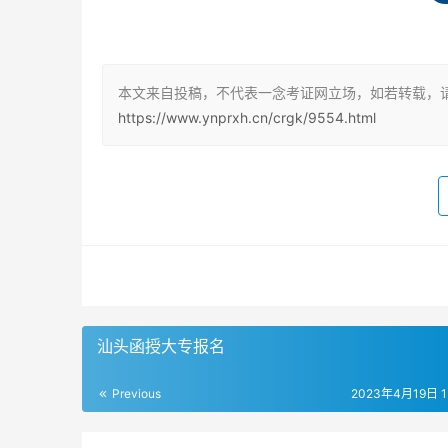
考试院的官网进行报名，也可以去当地高校进行
成人高考报名时间
本文来自投稿，不代表一念考证网立场，如若转载，
成人高考报名一般在每年的8月中旬开始，到9
https://www.ynprxh.cn/crgk/9554.html
网上报名流程
成人高考报名分为两个步骤，第一步是网上报名
示填写相关个人资料和报考信息等。
网上搜索当地教育考试院官网
首先，考生需要在网上搜索自己所在地区的教育考
汕头函授大专报名
后选择“学生端”进行登录。
Previous
2023年4月19日 15
填写个人信息和报考信息