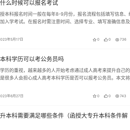
什么时候可以报名考试
授本科报名时间一般在每年8-9月份，报名流程包括填写信息、
纳证明、最高学历证书（或学习工作证明）、本人照片等。考生
加入学考试。在报名时需注意时间、选择专业、填写准确信息及
有效。
望考生认真准备，取得优异成绩，实…
2023年5月17日
0
0
736
后，按照工作人员的指示，进行现场信息确认。确认无误后，工
准考证上的信息，确保无误。
本科学历可以考公务员吗
学历的重视，越来越多的人开始考虑通过成人高考来提升自己的
是很多人会担心成人高考本科学历是否可以报考公务员。本文将
面进行分析。 一、国家承认的学历方…
项：
2023年6月27日
0
0
743
。
升本科需要满足哪些条件（函授大专升本科条件解
真实有效。