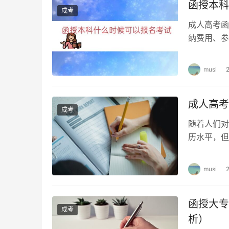
现场确认需要携带的材料
函授本科
成考
成人高考函
考生需要准备的材料包括本人身份证、报名费缴
纳费用、参
场确认时应注意携带完整的材料，确保信息真实
时缴费。希
现场确认流程
musi
考生到达现场确认地点后，需要先进行签到。然
员会发放准考证和相关材料。考生需要认真核对
成人高考
成考
随着人们对
注意事项
历水平，但
以下几个方
在报名和现场确认过程中，考生需要注意以下事
musi
确认报考专业和科目，避免填写错误。
缴纳报名费用时，注意支付方式和金额是否正确
函授大专
成考
析）
在现场确认时，需要携带完整的材料，确保信息