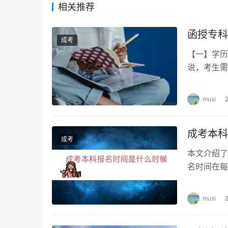
登录成功后，考生需要根据网站提示，填写个人
相关推荐
写错误或漏填信息。
函授专科
缴纳报名费
成考
【一】学历
填写信息后，考生需要缴纳报名费用。缴纳报名
说，考生需
以通过支付宝、微信等方式进行支付。如果选择
能低于18
musi
现场确认流程
完成网上报名后，考生需要到指定地点进行现场
成考本科
成考
准考证和相关材料。
本文介绍了
现场确认时间和地点
名时间在每
间在每年的
现场确认时间和地点在报名时会有详细说明。一
musi
院或指定的场所。