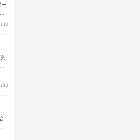
是一
升
0
种，
现场
资
，确
身
0
会
小学