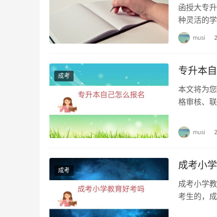
函授大专升
确认准考证上的信息是否正确，如有错误需要及
种灵活的学
级到本科学
musi
总结
成人高考是成年人通过参加高等教育自学考试获
专升本自
成考
而网上报名是较为常见的方式。报名时间一般在
本文将为您
确认，考生需要注意填写信息、缴纳费用、携带
格审核、联
保无误。
份证在毕业
musi
成考小学
成考
成考小学教
考生的，成
教育含金量