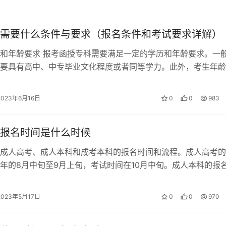
信息和报考信息等。需要注意的是，填写信息时应认真核对，避
需要什么条件与要求（报名条件和考试要求详解）
和年龄要求 报考函授专科需要满足一定的学历和年龄要求。一
费用时，考生可以选择在线支付或现场缴纳。如果选择在线支付
要具有高中、中专毕业文化程度或者同等学力。此外，考生年龄
现场缴纳，需要到指定地点缴纳报名费用。
周岁，也不能超过45周岁。这是因…
2023年6月16日
0
0
983
确认。现场确认是为了核实考生填写的信息是否真实有效，同时
报名时间是什么时候
成人高考、成人本科和成考本科的报名时间和流程。成人高考的
年的8月中旬至9月上旬，考试时间在10月中旬。成人本科的报
8月中旬至9月上旬，考试时间在…
般来说，现场确认时间在报名结束后的几天内，地点在当地教育
2023年5月17日
0
0
970