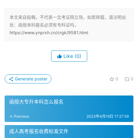
成人高考的两种方式
首先，我们需要明确一点：成人高考有两种方式。一种是以
本文来自投稿，不代表一念考证网立场，如若转载，请注明出
处：函授本科报名必须有专科证吗，
高中起点的高升专，另一种是以专科为起点的专升本。如果
https://www.ynprxh.cn/crgk/9581.html
您没有专科毕业证书，那么您无法直接报考专升本。
函授本科是专升本
Like
(0)
函授本科属于专升本，因此，您必须拥有大专毕业证书才能
报考。但是，如果您的大专毕业证书还未延后验证，您可以
Generate poster
0
0
在报名时与招生老师沟通，看看是否可以报名。请注意，高
等、中等学校在校生（包括应届毕业生）不得报考。
函授大专升本科怎么报名
普通专升本和成人教育专升本的区别
Previous
2023年4月19日 17:27:59
如果您已经毕业，那么您只能报考成人教育专升本。成人教
育专升本是指直接从专科起点读自考本科。需要注意的是，
成人高考报名收费标准文件
普通专升本的报考条件是应届毕业生。因此，如果您已经毕