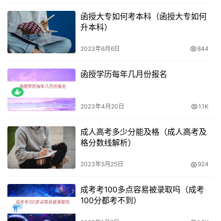
函授大专如何考本科（函授大专如何
结论
升本科）
总之，如果您想要报考函授本科，那么您需要拥有大专学
2023年6月6日
844
历。如果您没有大专学历，但是仍然想要报考本科，那么您
可以考虑报考自考本科。需要注意的是，自考本科起点为高
函授学历每年几月份报名
中学历，因此您需要更长的学习时间和更多的学习成本才能
获得学位证书。
2023年4月20日
1.1K
希望本篇文章能够帮助您更好地了解函授本科的报考要求和
成人高考多少分能及格（成人高考及
条件。如果您仍有其他疑问或需要进一步的帮助，请咨询当
格分数线解析）
地的招生办公室或者咨询专业人士。祝您申请成功！
2023年5月25日
924
成考考100多点容易被录取吗（成考
100分都考不到）