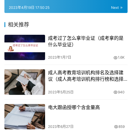
业，只能报考成人教育专升本。
2023年4月19日 17:50:25
Next
起点不同，学制不同
相关推荐
最后，我们需要提醒您的是，函授本科和自考本科不同。虽
成考过了怎么拿毕业证（成考拿的是
然自考本科没有学历要求，但是如果您没有大专学历，您仍
什么毕业证）
然需要从高中起点开始学习，并且需要更长的学习时间才能
2023年1月7日
1.6K
获得学位证书。因此，如果您已经获得了大专学历，那么报
考函授本科可能更为适合。
成人高考教育培训机构排名及选择建
议（成人高考培训机构排行榜和选择
2023年函授本科报名要求
指南）
2023年5月25日
940
最后，需要特别提醒的是，2023年函授本科的报名要求是
需要持有大专毕业证书的。如果您没有大专学历，但是想要
电大跟函授哪个含金量高
报考高起本，那么您需要具有高级中等教育学校的毕业证书
或者具有同等学力。这些要求可能会随着时间而变化，请您
2023年6月27日
859
在报名前务必确认最新的要求。