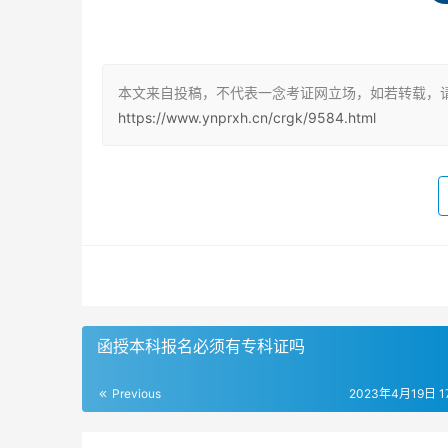
高中起点升本科（四科）：报名考务费112元。
专科起点升本科（三科）：报名考务费约120元
本文来自投稿，不代表一念考证网立场，如若转载，
天津
https://www.ynprxh.cn/crgk/9584.html
天津市成人高考的收费标准如下：
报名费：每生30元。
考务费：每生每科25元。
上海
函授本科报名必须有专科证吗
上海市成人高考的收费标准如下：
Previous
2023年4月19日 17
报名费：每生14元。