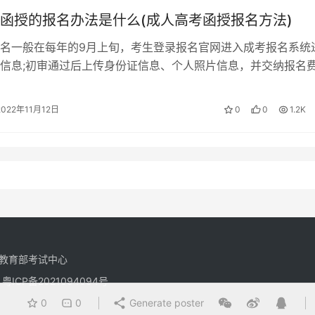
函授的报名办法是什么(成人高考函授报名方法)
名一般在每年的9月上旬，考生登录报名官网进入成考报名系统
信息;初审通过后上传身份证信息、个人照片信息，并交纳报名
报时还需要在网上填报志愿信息。…
2022年11月12日
0
0
1.2K
教育部考试中心
有
粤ICP备2021094094号
0
0
Generate poster