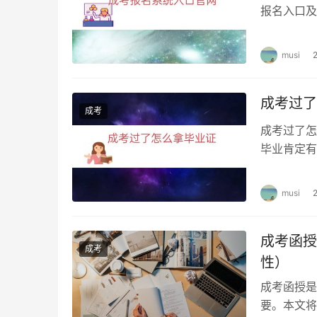
报名入口及
缴费的方式
musi
成考过了
成考
成考过了怎
毕业肯定有
的。 2、
musi
成考函授
成考
性）
成考函授是
要。本文将