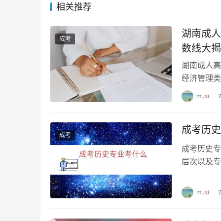
本市成人高校能力考试费：每人40元。
相关推荐
福建
湖南成人
成考
数线大揭
福建省成人高考的收费标准按照省财政厅相关文
湖南成人高
高起专考生：报名考务费每生120元。
经济管理类
不同专业的
专升本考生：报名考务费每生160元。
musi
完成网上缴纳考试费。
成考历史
成考
报名费：每生40元。
成考历史专
层次以及专
综合科考试费：每生40元。
2、要看你
其他科：每生30元。
musi
山东