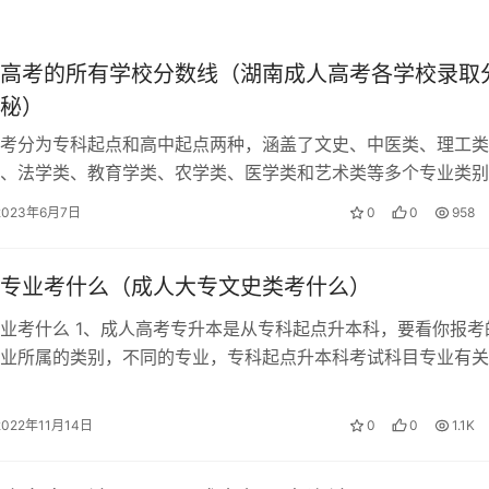
高考的所有学校分数线（湖南成人高考各学校录取
秘）
件核定，具体如下：
考分为专科起点和高中起点两种，涵盖了文史、中医类、理工类
、法学类、教育学类、农学类、医学类和艺术类等多个专业类别
考生可以有针对性地复习，成考并不难…
2023年6月7日
0
0
958
专业考什么（成人大专文史类考什么）
业考什么 1、成人高考专升本是从专科起点升本科，要看你报考
业所属的类别，不同的专业，专科起点升本科考试科目专业有关
报的是成教专科还是成教本科哦，…
2022年11月14日
0
0
1.1K