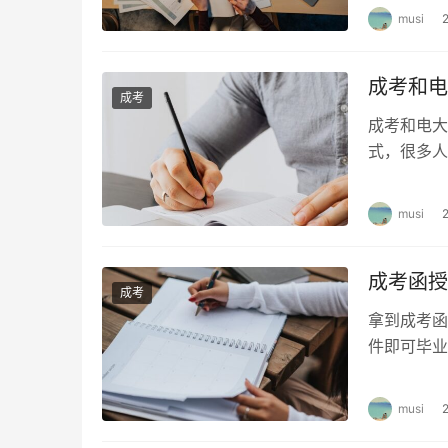
何选择合适
musi
成考和电
成考
成考和电大
式，很多人
生更好地选
musi
成考函授
成考
拿到成考函
件即可毕业
成考函授毕
musi