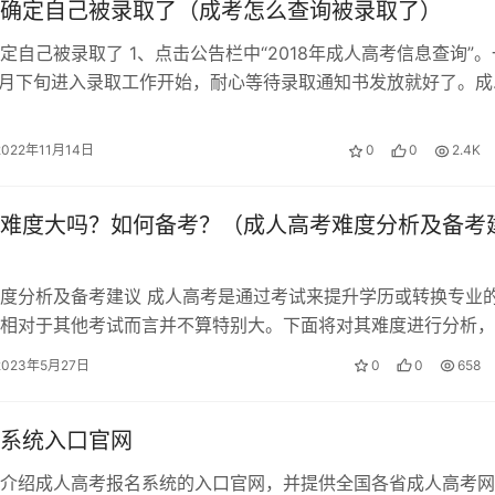
确定自己被录取了（成考怎么查询被录取了）
定自己被录取了 1、点击公告栏中“2018年成人高考信息查询”。
1月下旬进入录取工作开始，耐心等待录取通知书发放就好了。成
票据（电子）。
高等学校选择合格毕业生参…
2022年11月14日
0
0
2.4K
以往的收费标准。
难度大吗？如何备考？（成人高考难度分析及备考
度分析及备考建议 成人高考是通过考试来提升学历或转换专业
，费用包括报名费、学费、教材费、工本费等，具体数额因地区而异
相对于其他考试而言并不算特别大。下面将对其难度进行分析，
议。 考试难度分析 成人高考的考…
2023年5月27日
0
0
658
需要考生们在报名前仔细阅读所在省份的规定。一般来说，成人
系统入口官网
而科目考试费用则是每门20元到40元不等。在考试前，考生还需
介绍成人高考报名系统的入口官网，并提供全国各省成人高考网