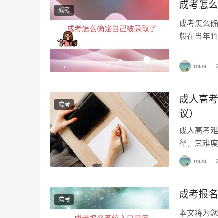
成考怎么
成考
山东省成人高考的收费标准如下：
成考怎么确
般在当年1
收费单位应使用省财政厅统一监制的山东省财政
是我国成人
江西
musi
江西省成人高考的收费标准暂未明确，可以参考
成人高考
成考
学费及其他费用
议）
成人高考难
成人高考的学费一般在5000至8000元左右
径，其难度
提出备考建
小结
musi
不同省份的成人高考收费标准存在一定的差异，
成考报名
的报名费用每个省份都在100元到200元之间，
成考
相关的学费及其他费用。
本文将为您