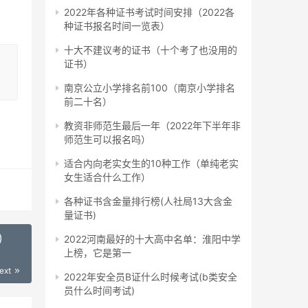
2022年各种证书考试时间安排（2022各
培训
种证书报名时间一览表）
十大不建议考的证书（十个考了也没用的
证书）
规培
南京公立小学排名前100（南京小学排名
前二十名）
教资非师范生最后一年（2022年下半年非
师范生可以报名吗）
适合内向老实女生的10种工作（单纯老实
女生适合什么工作）
各种证书含金量排行榜(人社局13大含金
量证书)
顺
)
2022河南最好的十大高中名单：淮阳中学
上榜，它是第一
ext
2022年安全员B证什么时候考试(b类安全
接的
员什么时间考试)