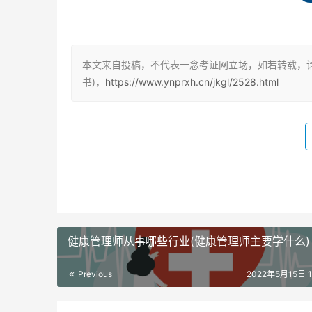
（2）具有非医药卫生专业大学专科以上学历证
达规定标准学时数，并取得结业证书。
本文来自投稿，不代表一念考证网立场，如若转载，
（3）具有医药卫生专业中等专科以上学历证书
书)，
https://www.ynprxh.cn/jkgl/2528.html
训达规定标准学时数，并取得结业证书。
（4）部分地区可通过培训学习指定课时后，由
健康管理师考试难不难
健康管理师的考试，考试科目两个，《基础知识
考试难度是因人而异的，健康管理师证，是一个
健康管理师从事哪些行业(健康管理师主要学什么)
手，但是相比于其他的资格证书考试会简单点，
Previous
2022年5月15日 12
健康管理师的考试复习，需要视频资料，结合题
方式还是刷题，题做会了。考试自然就没问题，