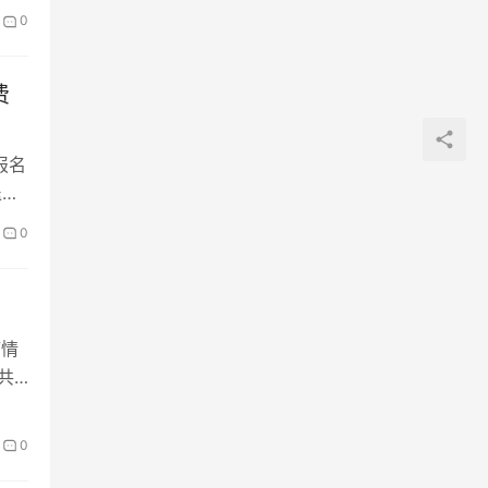
0
费
报名
退出
0
疫情
共
0