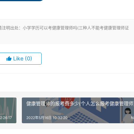
书，连续从事医药卫生相关工作2年以上。经三级健康管理师正规
请注明出处：小学学历可以考健康管理师吗(三种人不能考健康管理师证
，连续从事本职业或相关职业工作3年以上。经三级健康管理师正
机构报名考试。
Like
(0)
》和《实践技能》。
医学相关类的证书，这对于医学生来说，肯定比非医学生考起来
健康管理师的报考费多少(个人怎么报考健康管理师
比如执业药师之类的，所以没办法下准确的定义难不难。
:26:17
2022年5月16日 10:32:20
N
库，同步进行，一边看视频，一边刷题，边学边练习。考试最直
刷题也是有章法的，不是随便刷。