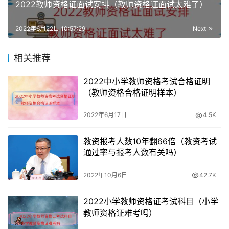
2022教师资格证面试安排（教师资格证面试太难了）
上海教师资格证考试笔试报名费用按每人每科目考试费40
元。
2022年6月22日 10:57:29
Next
现将2019下半年上海教师资格考试面试报考条件整理如
相关推荐
下：2012年上海市中小学和幼儿园教师资格考试改革试点
工作实施方案>上海市中小学教师资格考试面试不收取费
2022中小学教师资格考试合格证明
用。以上就是2019下半年上海教师资格证面试成绩查询入
（教师资格合格证明样本）
口|查询时间，上海教师资格考试报考条。
2022年6月17日
4.5K
查看上海教师资格证报名公告，申请人应在户籍或人事关系
教资报考人数10年翻66倍（教资考试
所在地报名参加教师资格考试。以下以2014下半年上海教
通过率与报考人数有关吗）
师资格证笔试公告时间为参考：现将2019上半年上海教师
资格考试面试报考条件整理如下：2020年上海中小学教师
2022年10月6日
42.7K
资格证笔试报名时间。
2022小学教师资格证考试科目（小学
教师资格证难考吗）
以上海教师资格考试公告为准。2021上半年上海教师资格
证考试报名时间上海教师资格考试对专业是没有要求的。初