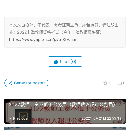
师资格考试暂行办法>他们有专门针对上海的教师资格考试
资料。
本文来自投稿，不代表一念考证网立场，如若转载，请注明出
教师资格考试合格证明有效期为3年。上海教师资格证考试
处：2022上海教师资格考试（今年上海教师资格证），
内容如上，2020年上海中小学教师资格考试笔试报名时
https://www.ynprxh.cn/jz/5039.html
间：2020年上海教师资格证准考证打印时间2019下半年上
海教师资格证面试公告已经公布。
Like
(0)
教师资格考试合格证明是考生申请认定教师资格的必备条
件。上海初中教师资格报名注册流程：其中前两门科目是和
所有申请中学教师资格考试人员考的一样的。各省份2020
Generate poster
0
0
上半年教师资格证笔试报名公告汇总准备资料向上海地区教
育主管部门申请教师资格认定。
2022教师工资不低于公务员（教师收入超过公务员）
2019上半年上海市中小学教师资格考试面试公告2020上半
Previous
2022年6月21日 22:55:32
年上海市中小学教师资格考试（笔试）报名公告幼儿园教师
资格考试笔试科目一为“综合素质”，教师资格考试科目如下