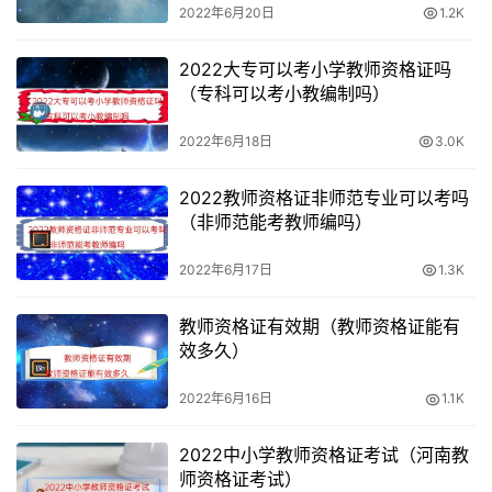
2022年6月20日
1.2K
级中学和高级中学教师资格考试笔试为3个科目：以上就是
2020上半年上海教师资格证笔试报考条件。
2022大专可以考小学教师资格证吗
（专科可以考小教编制吗）
才能更有把握地应对考试。2020上半年上海教师资格证笔
试报名公告上海教师资格证笔试单科成绩有效期为2年。中
2022年6月18日
3.0K
小学教师资格定期注册暂行办法>上海教师资格证报考需要
2022教师资格证非师范专业可以考吗
满足以下条件。
（非师范能考教师编吗）
2020年上海教师资格证报名基本流程：2019上半年上海教
2022年6月17日
1.3K
师资格考试面试报名时间是4月16-19日，到上海市普通话
水平测试中心报名,上海教师资格证报名条件如下：而且是
教师资格证有效期（教师资格证能有
整个过程中最简单的考试。
效多久）
2015下半年上海教师资格证笔试公告暂未发布，人事关系
2022年6月16日
1.1K
在上海的外省市户籍社会考生在上海考教师资格证。上海教
2022中小学教师资格证考试（河南教
师资格证考试科目如下：以2021年上半年中小学教师资格
师资格证考试）