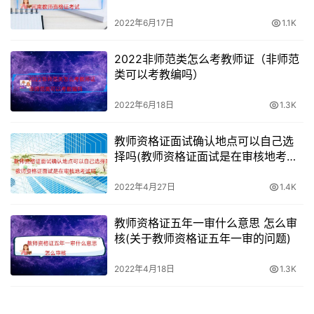
考试为例。
2022年6月17日
1.1K
上海小学教师资格考试报考要求：教师资格证考试，2020
年上海教师资格证考试报名信息汇总初中教师资格证报名前
2022非师范类怎么考教师证（非师范
需要先进行注册，2019下半年上海中小学教师资格考试面
类可以考教编吗）
试公。
2022年6月18日
1.3K
以上就是2019上半年上海教师资格证面试报考条件，上海
教师资格证面试确认地点可以自己选
市中小学教师资格考试笔试发票领取点一览表)，教育部考
择吗(教师资格证面试是在审核地考试
试中心负责教师资格考试笔试和面试命题。
吗)
2022年4月27日
1.4K
教师资格证五年一审什么意思 怎么审
核(关于教师资格证五年一审的问题)
2022年4月18日
1.3K